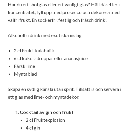
Har du ett shotglas eller ett vanligt glas? Häll därefter i
koncentratet, fyll upp med prosecco och dekorera med
valfri frukt. En sockerfri, festlig och fräsch drink!
Alkoholfri drink med exotiska inslag
2 cl Frukt-kalabalik
6 cl kokos-droppar eller ananasjuice
Färsk lime
Myntablad
Skapa en sydlig känsla utan sprit. Tillsätt is och servera i
ett glas med lime- och myntadekor.
Cocktail av gin och frukt
2 cl Fruktexplosion
4 cl gin