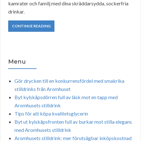
kamrater och familj med dina skräddarsydda, sockerfria
drinkar.
CONTINUE READING
Menu
Gör drycken till en konkurrensfördel med smakrika
stilldrinks från Aromhuset
Byt kylskåpsdörren full av läsk mot en tapp med
Aromhusets stilldrink
Tips för att köpa kvalitetsglycerin
Byt ut kylskåpsfronten full av burkar mot stilla elegans
med Aromhusets stilldrink
Aromhusets stilldrink: mer förutsägbar inköpskostnad