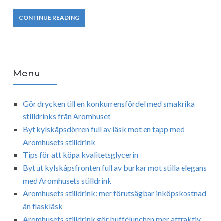
CONTINUE READING
Menu
Gör drycken till en konkurrensfördel med smakrika
stilldrinks från Aromhuset
Byt kylskåpsdörren full av läsk mot en tapp med
Aromhusets stilldrink
Tips för att köpa kvalitetsglycerin
Byt ut kylskåpsfronten full av burkar mot stilla elegans
med Aromhusets stilldrink
Aromhusets stilldrink: mer förutsägbar inköpskostnad
än flaskläsk
Aromhusets stilldrink gör buffélunchen mer attraktiv