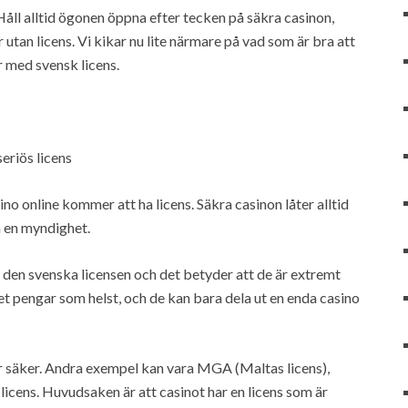
 Håll alltid ögonen öppna efter tecken på säkra casinon,
 utan licens. Vi kikar nu lite närmare på vad som är bra att
er med svensk licens.
eriös licens
ino online kommer att ha licens. Säkra casinon låter alltid
a en myndighet.
u den svenska licensen och det betyder att de är extremt
ket pengar som helst, och de kan bara dela ut en enda casino
är säker. Andra exempel kan vara MGA (Maltas licens),
 licens. Huvudsaken är att casinot har en licens som är