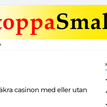
P
S
äkra casinon med eller utan