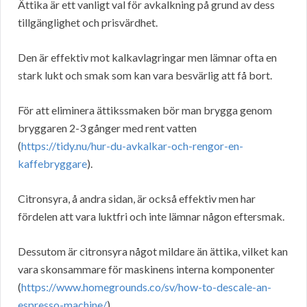
Ättika är ett vanligt val för avkalkning på grund av dess
tillgänglighet och prisvärdhet.
Den är effektiv mot kalkavlagringar men lämnar ofta en
stark lukt och smak som kan vara besvärlig att få bort.
För att eliminera ättikssmaken bör man brygga genom
bryggaren 2-3 gånger med rent vatten
(
https://tidy.nu/hur-du-avkalkar-och-rengor-en-
kaffebryggare
).
Citronsyra, å andra sidan, är också effektiv men har
fördelen att vara luktfri och inte lämnar någon eftersmak.
Dessutom är citronsyra något mildare än ättika, vilket kan
vara skonsammare för maskinens interna komponenter
(
https://www.homegrounds.co/sv/how-to-descale-an-
espresso-machine/
).