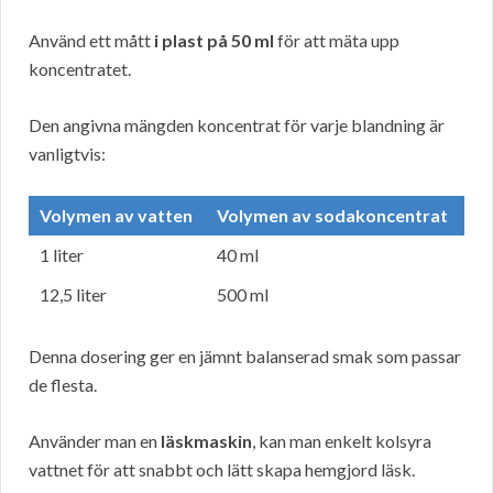
Använd ett mått
i plast på 50 ml
för att mäta upp
koncentratet.
Den angivna mängden koncentrat för varje blandning är
vanligtvis:
Volymen av vatten
Volymen av sodakoncentrat
1 liter
40 ml
12,5 liter
500 ml
Denna dosering ger en jämnt balanserad smak som passar
de flesta.
Använder man en
läskmaskin
, kan man enkelt kolsyra
vattnet för att snabbt och lätt skapa hemgjord läsk.