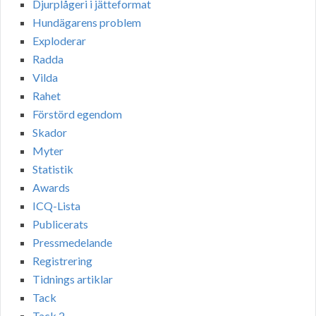
Djurplågeri i jätteformat
Hundägarens problem
Exploderar
Radda
Vilda
Rahet
Förstörd egendom
Skador
Myter
Statistik
Awards
ICQ-Lista
Publicerats
Pressmedelande
Registrering
Tidnings artiklar
Tack
Tack 2