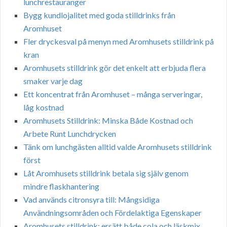
lunchrestauranger
Bygg kundlojalitet med goda stilldrinks från
Aromhuset
Fler dryckesval på menyn med Aromhusets stilldrink på
kran
Aromhusets stilldrink gör det enkelt att erbjuda flera
smaker varje dag
Ett koncentrat från Aromhuset – många serveringar,
låg kostnad
Aromhusets Stilldrink: Minska Både Kostnad och
Arbete Runt Lunchdrycken
Tänk om lunchgästen alltid valde Aromhusets stilldrink
först
Låt Aromhusets stilldrink betala sig själv genom
mindre flaskhantering
Vad används citronsyra till: Mångsidiga
Användningsområden och Fördelaktiga Egenskaper
Aromhusets stilldrink: ersätt både cola och läskmix