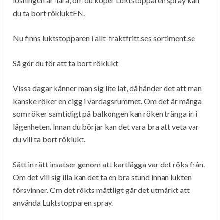
lösningen är nära, om du köper Luktstopparen spray kan
du ta bort rökluktEN.
Nu finns luktstopparen i allt-fraktfritt.ses sortiment.se
Så gör du för att ta bort röklukt
Vissa dagar känner man sig lite lat, då händer det att man
kanske röker en cigg i vardagsrummet. Om det är många
som röker samtidigt på balkongen kan röken tränga in i
lägenheten. Innan du börjar kan det vara bra att veta var
du vill ta bort röklukt.
Sätt in rätt insatser genom att kartlägga var det röks från.
Om det vill sig illa kan det ta en bra stund innan lukten
försvinner. Om det rökts måttligt går det utmärkt att
använda Luktstopparen spray.