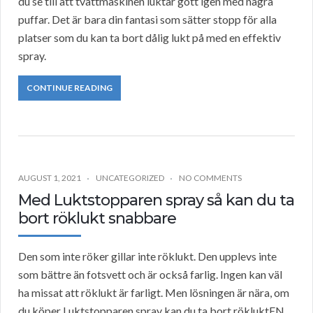
du se till att tvättmaskinen luktar gott igen med några
puffar. Det är bara din fantasi som sätter stopp för alla
platser som du kan ta bort dålig lukt på med en effektiv
spray.
CONTINUE READING
AUGUST 1, 2021
UNCATEGORIZED
NO COMMENTS
Med Luktstopparen spray så kan du ta
bort röklukt snabbare
Den som inte röker gillar inte röklukt. Den upplevs inte
som bättre än fotsvett och är också farlig. Ingen kan väl
ha missat att röklukt är farligt. Men lösningen är nära, om
du köper Luktstopparen spray kan du ta bort rökluktEN.