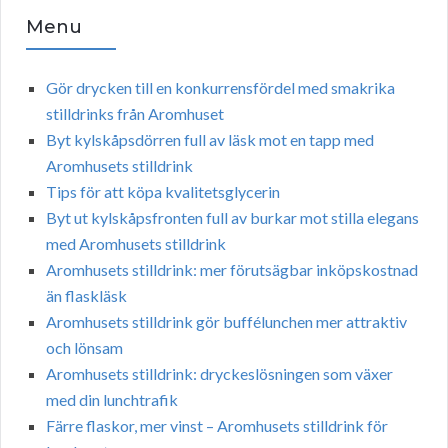
Menu
Gör drycken till en konkurrensfördel med smakrika
stilldrinks från Aromhuset
Byt kylskåpsdörren full av läsk mot en tapp med
Aromhusets stilldrink
Tips för att köpa kvalitetsglycerin
Byt ut kylskåpsfronten full av burkar mot stilla elegans
med Aromhusets stilldrink
Aromhusets stilldrink: mer förutsägbar inköpskostnad
än flaskläsk
Aromhusets stilldrink gör buffélunchen mer attraktiv
och lönsam
Aromhusets stilldrink: dryckeslösningen som växer
med din lunchtrafik
Färre flaskor, mer vinst – Aromhusets stilldrink för