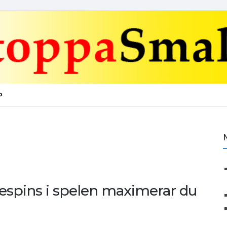
P
espins i spelen maximerar du