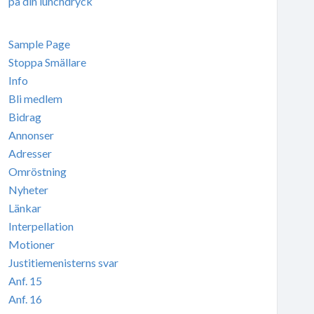
på din lunchdryck
Sample Page
Stoppa Smällare
Info
Bli medlem
Bidrag
Annonser
Adresser
Omröstning
Nyheter
Länkar
Interpellation
Motioner
Justitiemenisterns svar
Anf. 15
Anf. 16