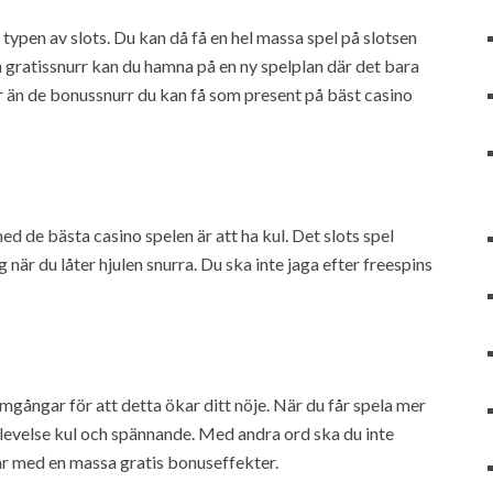
 typen av slots. Du kan då få en hel massa spel på slotsen
n gratissnurr kan du hamna på en ny spelplan där det bara
r än de bonussnurr du kan få som present på bäst casino
 de bästa casino spelen är att ha kul. Det slots spel
 när du låter hjulen snurra. Du ska inte jaga efter freespins
omgångar för att detta ökar ditt nöje. När du får spela mer
plevelse kul och spännande. Med andra ord ska du inte
kar med en massa gratis bonuseffekter.