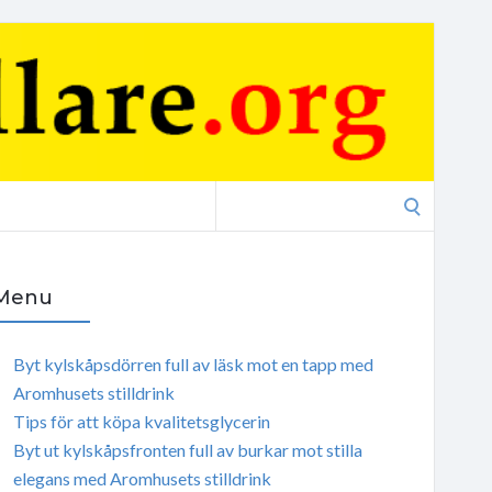
Search
for:
Menu
Byt kylskåpsdörren full av läsk mot en tapp med
Aromhusets stilldrink
Tips för att köpa kvalitetsglycerin
Byt ut kylskåpsfronten full av burkar mot stilla
elegans med Aromhusets stilldrink