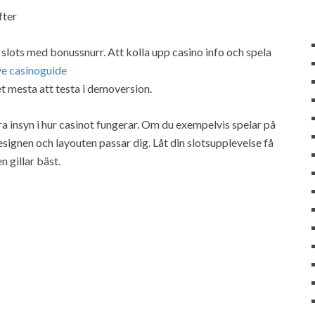
fter
a slots med bonussnurr. Att kolla upp casino info och spela
ve casinoguide
t mesta att testa i demoversion.
ra insyn i hur casinot fungerar. Om du exempelvis spelar på
gnen och layouten passar dig. Låt din slotsupplevelse få
n gillar bäst.