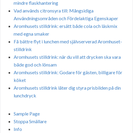
mindre flaskhantering
Vad används citronsyra till: Mångsidiga
Användningsområden och Fördelaktiga Egenskaper
Aromhusets stilldrink: ersätt både cola och läskmix
med egna smaker
Få bättre flyt i lunchen med självserverad Aromhuset-
stilldrink
Aromhusets stilldrink: när du vill att drycken ska vara
både god och lönsam
Aromhusets stilldrink: Godare för gästen, billigare för
köket
Aromhusets stilldrink låter dig styra prisbilden på din
lunchdryck
Sample Page
Stoppa Smällare
Info