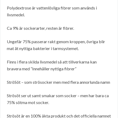
Polydextrose är vattenlösliga fibrer som används i
livsmedel.
Ca 9% är sockerarter, resten är fibrer.
Ungefär 75% passerar rakt genom kroppen, övriga blir
mat åt nyttiga bakterier i tarmsystemet.
Finns i flera skilda livsmedel så att tillverkarna kan
bravera med ”Innehåller nyttiga fibrer”
StröSöt – som strösocker men med flera annorlunda namn
Strösöt ser ut samt smakar som socker – men har bara ca
75% sötma mot socker.
Strösöt är en 100% äkta produkt och det officiella namnet