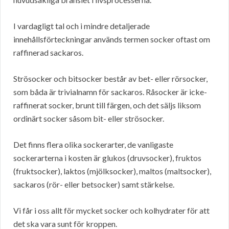
I vardagligt tal och i mindre detaljerade
innehållsförteckningar används termen socker oftast om
raffinerad sackaros.
Strösocker och bitsocker består av bet- eller rörsocker,
som båda är trivialnamn för sackaros. Råsocker är icke-
raffinerat socker, brunt till färgen, och det säljs liksom
ordinärt socker såsom bit- eller strösocker.
Det finns flera olika sockerarter, de vanligaste
sockerarterna i kosten är glukos (druvsocker), fruktos
(fruktsocker), laktos (mjölksocker), maltos (maltsocker),
sackaros (rör- eller betsocker) samt stärkelse.
Vi får i oss allt för mycket socker och kolhydrater för att
det ska vara sunt för kroppen.