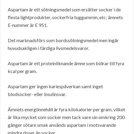
Aspartam är ett sötningsmedel som ersätter socker i de
flesta lightprodukter, sockerfria tuggummin, etc; ämnets
E-nummer är E 951.
Det marknadsförs som bordssötningsmedel men ingår
huvudsakligen i färdiga livsmedelsvaror.
Aspartam är ett proteinliknande ämne som bidrar till fyra
kcal per gram.
Aspartam ger ingen kariespåverkan samt inget
blodsocker- eller insulinsvar.
Ämnets energiinnehåll är fyra kilokalorier per gram, vilket
är lika mycket som socker men tack vare sin omkring 200
gånger sötare smak används aspartam i motsvarande
mindre doser än socker.