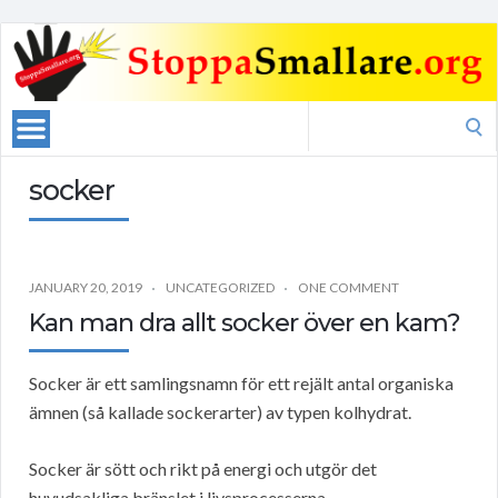
Search
for:
socker
JANUARY 20, 2019
UNCATEGORIZED
ONE COMMENT
Kan man dra allt socker över en kam?
Socker är ett samlingsnamn för ett rejält antal organiska
ämnen (så kallade sockerarter) av typen kolhydrat.
Socker är sött och rikt på energi och utgör det
huvudsakliga bränslet i livsprocesserna.