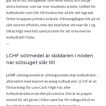
går då in i ett befogenhet som heter ketos och börjar
alstra ketoner som tar över insulinets arbete. Istället för
kolhydrater som blir till blodsocker så blir det lagrade
fettet kroppens primära bränsle. Viktnedgången blir på så
sätt enormt effektiv, men det innefattar att man får i sig
tillräckligt med fett samt protein för att orka med en
kolhydratfri föda.
—
LCHF sötmedel är räddaren i nöden
när sötsuget slår till
LCHF
sötningsmedel är sötningsmedel utan kolhydrater –
alternativt med enormt en aning kolhydrater. LCHF är en
förkortning för Low Carb High Fat, eller
kolhydratreducerad diet på svenska. Det är en poppis
metod för att gå ner i kilon samt har för många blivit en
livsstilsdiet eftersom de menar att de positiva