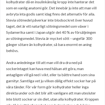
kolhydrater då en insulinkänslig kropp inte hanterar det
som en vanlig anatomi gör. Det innebär ju inte att man vill
avbryta inta godis samt idag finns det alternativ för alla.
Stevia sötmedel påverkar inte blodsockret över huvud
taget, det är ett naturligt sötningsmedel som växer i
Sydamerika samt i Japan utgör det 40 % av försäljningen
av sötningsmedel. Stevia är mycket sött – ungefär 300
gånger sötare än kolhydrater, så bara enormt en aning
behövs.
Andra anledningar till att man vill dra dra ned på
sockerintaget kan hava med hälsan att göra, man
antagligen vill gå ned i vikt, eller ta bättre hand som sina
garnityr. Samtliga vet ju vilken dålig effekt socker har på
våra tänder. För vår form gör kolhydrater heller inga
direkta under och det blir allt vanligare att man utesluter
inte blott socker ur sin diet, utan alla kolhydrater. Kroppen