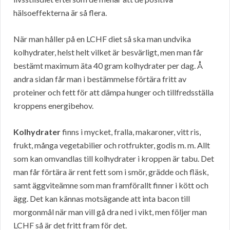
hälsoeffekterna är så flera.
När man håller på en LCHF diet så ska man undvika
kolhydrater, helst helt vilket är besvärligt, men man får
bestämt maximum äta 40 gram kolhydrater per dag. Å
andra sidan får man i bestämmelse förtära fritt av
proteiner och fett för att dämpa hunger och tillfredsställa
kroppens energibehov.
Kolhydrater
finns i mycket, fralla, makaroner, vitt ris,
frukt, många vegetabilier och rotfrukter, godis m. m. Allt
som kan omvandlas till kolhydrater i kroppen är tabu. Det
man får förtära är rent fett som i smör, grädde och fläsk,
samt äggviteämne som man framförallt finner i kött och
ägg. Det kan kännas motsägande att inta bacon till
morgonmål när man vill gå dra ned i vikt, men följer man
LCHF så är det fritt fram för det.