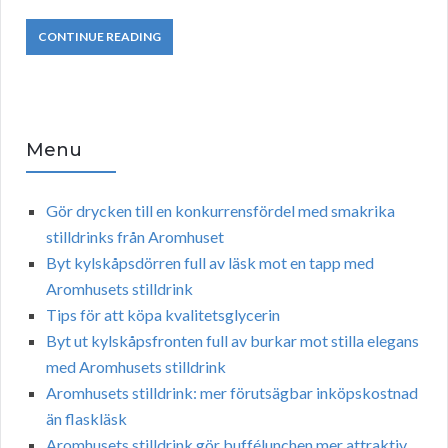
CONTINUE READING
Menu
Gör drycken till en konkurrensfördel med smakrika
stilldrinks från Aromhuset
Byt kylskåpsdörren full av läsk mot en tapp med
Aromhusets stilldrink
Tips för att köpa kvalitetsglycerin
Byt ut kylskåpsfronten full av burkar mot stilla elegans
med Aromhusets stilldrink
Aromhusets stilldrink: mer förutsägbar inköpskostnad
än flaskläsk
Aromhusets stilldrink gör buffélunchen mer attraktiv