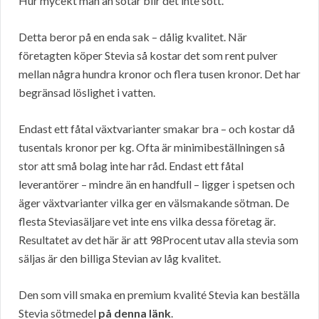
Hur mycekt man än sötar blir det inte sött.
Detta beror på en enda sak – dålig kvalitet. När
företagten köper Stevia så kostar det som rent pulver
mellan några hundra kronor och flera tusen kronor. Det har
begränsad löslighet i vatten.
Endast ett fåtal växtvarianter smakar bra – och kostar då
tusentals kronor per kg. Ofta är minimibeställningen så
stor att små bolag inte har råd. Endast ett fåtal
leverantörer – mindre än en handfull – ligger i spetsen och
äger växtvarianter vilka ger en välsmakande sötman. De
flesta Steviasäljare vet inte ens vilka dessa företag är.
Resultatet av det här är att 98Procent utav alla stevia som
säljas är den billiga Stevian av låg kvalitet.
Den som vill smaka en premium kvalité Stevia kan beställa
Stevia sötmedel
på denna länk
.