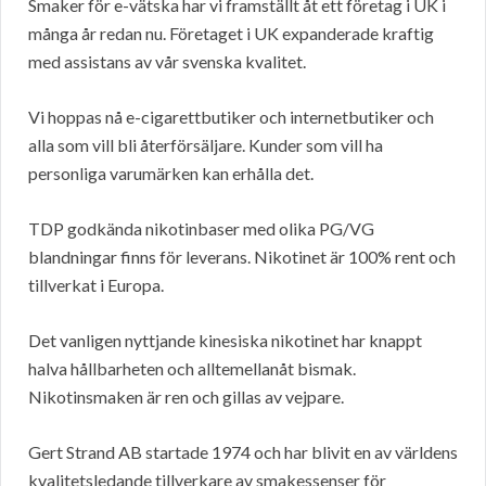
Smaker för e-vätska har vi framställt åt ett företag i UK i
många år redan nu. Företaget i UK expanderade kraftig
med assistans av vår svenska kvalitet.
Vi hoppas nå e-cigarettbutiker och internetbutiker och
alla som vill bli återförsäljare. Kunder som vill ha
personliga varumärken kan erhålla det.
TDP godkända nikotinbaser med olika PG/VG
blandningar finns för leverans. Nikotinet är 100% rent och
tillverkat i Europa.
Det vanligen nyttjande kinesiska nikotinet har knappt
halva hållbarheten och alltemellanåt bismak.
Nikotinsmaken är ren och gillas av vejpare.
Gert Strand AB startade 1974 och har blivit en av världens
kvalitetsledande tillverkare av smakessenser för