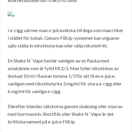
internetbutiken allt-fraktfritt.sese.
I e-cigg värmer man e-juicevätska till ånga som man röker
i stället för tobak. Genom FillUp-systemet kan vejparen
själv ställa in nikotinstyrkan eller välja nikotinfritt.
En Shake N´ Vape består vanligen av en flaska med
smakämne som är fylld till 2/3. Man fyller nikotinbas av
önskad 10 ml i flaskan tomma 1/3 för att få en e-juice,
vanligen med nikotinstyrka 3 mg/ml för stora e-cigg eller
6 mg/ml för vanliga e-cigg.
Därefter blandas vätskorna genom skakning eller snurras
med borrmaskin. Shortfills eller Shake N´ Vape är det
brittiska namnet på e-juice FillUp.