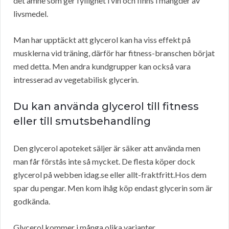
det ämne som ger fyllighet i vin och finns i mängder av
livsmedel.
Man har upptäckt att glycerol kan ha viss effekt på
musklerna vid träning, därför har fitness-branschen börjat
med detta. Men andra kundgrupper kan också vara
intresserad av vegetabilisk glycerin.
Du kan använda glycerol till fitness
eller till smutsbehandling
Den glycerol apoteket säljer är säker att använda men
man får förstås inte så mycket. De flesta köper dock
glycerol på webben idag.se eller allt-fraktfritt.Hos dem
spar du pengar. Men kom ihåg köp endast glycerin som är
godkända.
Glycerol kommer i många olika varianter.