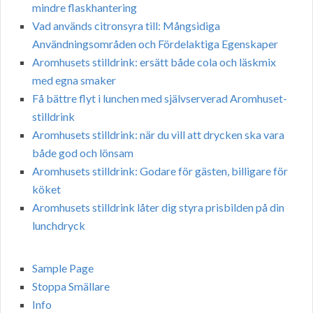
mindre flaskhantering
Vad används citronsyra till: Mångsidiga
Användningsområden och Fördelaktiga Egenskaper
Aromhusets stilldrink: ersätt både cola och läskmix
med egna smaker
Få bättre flyt i lunchen med självserverad Aromhuset-
stilldrink
Aromhusets stilldrink: när du vill att drycken ska vara
både god och lönsam
Aromhusets stilldrink: Godare för gästen, billigare för
köket
Aromhusets stilldrink låter dig styra prisbilden på din
lunchdryck
Sample Page
Stoppa Smällare
Info