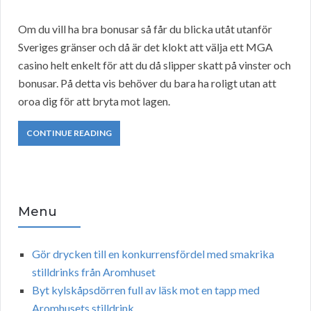
Om du vill ha bra bonusar så får du blicka utåt utanför
Sveriges gränser och då är det klokt att välja ett MGA
casino helt enkelt för att du då slipper skatt på vinster och
bonusar. På detta vis behöver du bara ha roligt utan att
oroa dig för att bryta mot lagen.
CONTINUE READING
Menu
Gör drycken till en konkurrensfördel med smakrika
stilldrinks från Aromhuset
Byt kylskåpsdörren full av läsk mot en tapp med
Aromhusets stilldrink