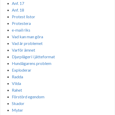
Anf. 17
Anf. 18
Protest listor
Protestera
e-mail riks
Vad kan man göra
Vad är problemet
Varför ämnet
Djurplågeri i jätteformat
Hundägarens problem
Exploderar
Radda
Vilda
Rahet
Förstörd egendom
Skador
Myter