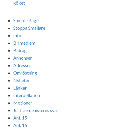
köket
Sample Page
Stoppa Smällare
Info
Bli medlem
Bidrag
Annonser
Adresser
Omröstning
Nyheter
Länkar
Interpellation
Motioner
Justitiemenisterns svar
Anf. 15
Anf. 16