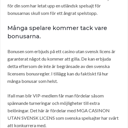
för din som har letat upp en utländsk spelsajt för
bonusarnas skull som för ett ångrat spelstopp.
Många spelare kommer tack vare
bonusarna.
Bonusen som erbjuds på ett casino utan svensk licens är
garanterat något du kommer att gilla. De kan erbjuda
detta eftersom de inte är begränsade av den svenska
licensens bonusregler. I tillägg kan du faktiskt få hur
många bonusar som helst.
Ifall man blir VIP-medlem får man fördelar såsom
spännande turneringar och möjligheter till extra
belöningar. Det här är fördelar med MGA CASINON
UTAN SVENSK LICENS som svenska spelsajter har svårt
att konkurrera med.