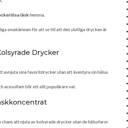
k.
ockerlösa läsk
hemma.
ga smakämnen för att se till att den slutliga drycken är
Kolsyrade Drycker
t avnjuta sina favoritdrycker utan att äventyra sin hälsa.
 acesulfam blir ett allt populärare val.
äskkoncentrat
 chans att njuta av kolsyrade drycker utan de hälsofaror