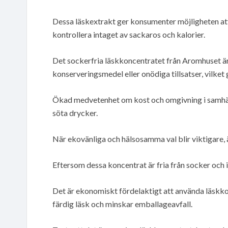
Dessa läskextrakt ger konsumenter möjligheten a
kontrollera intaget av sackaros och kalorier.
Det sockerfria läskkoncentratet från Aromhuset är 
konserveringsmedel eller onödiga tillsatser, vilket
Ökad medvetenhet om kost och omgivning i samhället le
söta drycker.
När ekovänliga och hälsosamma val blir viktigare, ä
Eftersom dessa koncentrat är fria från socker och i
Det är ekonomiskt fördelaktigt att använda läskkon
färdig läsk och minskar emballageavfall.