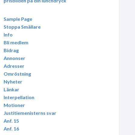
prisbilden på din lunchdryck
Sample Page
Stoppa Smällare
Info
Bli medlem
Bidrag
Annonser
Adresser
Omröstning
Nyheter
Länkar
Interpellation
Motioner
Justitiemenisterns svar
Anf. 15
Anf. 16