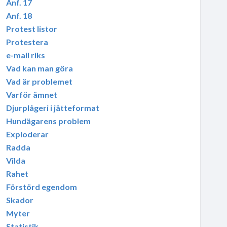
Anf. 17
Anf. 18
Protest listor
Protestera
e-mail riks
Vad kan man göra
Vad är problemet
Varför ämnet
Djurplågeri i jätteformat
Hundägarens problem
Exploderar
Radda
Vilda
Rahet
Förstörd egendom
Skador
Myter
Statistik