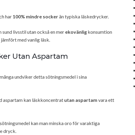
ch har
100% mindre socker
än typiska läskedrycker.
 sund livsstil utan också en mer
ekovänlig
konsumtion
jämfört med vanlig läsk.
cker Utan Aspartam
tt många undviker detta sötningsmedel i sina
med aspartam kan läskkoncentrat
utan aspartam
vara ett
 sötningsmedel kan man minska oro för varaktiga
de dryck.