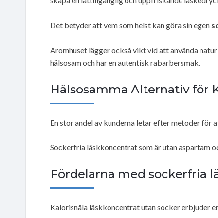
skapa en lättillgänglig och uppfriskande läskedryc
Det betyder att vem som helst kan göra sin egen
s
Aromhuset lägger också vikt vid att använda naturli
hälsosam och har en autentisk rabarbersmak.
Hälsosamma Alternativ för 
En stor andel av kunderna letar efter metoder för at
Sockerfria läskkoncentrat som är utan aspartam och
Fördelarna med sockerfria l
Kalorisnåla läskkoncentrat utan socker erbjuder en