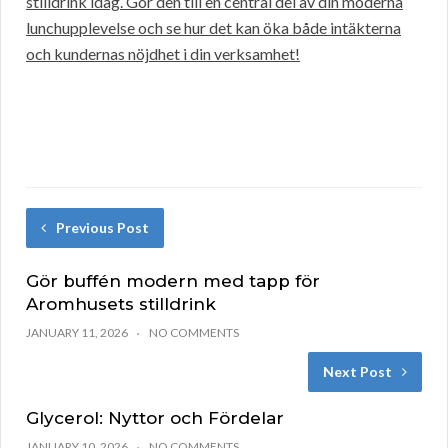
stilldrink idag. Gör den till en central del av din moderna
lunchupplevelse och se hur det kan öka både intäkterna
och kundernas nöjdhet i din verksamhet!
Previous Post
Gör buffén modern med tapp för
Aromhusets stilldrink
JANUARY 11, 2026
NO COMMENTS
Next Post
Glycerol: Nyttor och Fördelar
JANUARY 10, 2026
NO COMMENTS