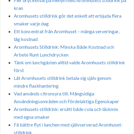
Fler dryckesval på menyn med Aromhusets stilldrink på
kran
Aromhusets stilldrink gör det enkelt att erbjuda flera
smaker varje dag
Ett koncentrat från Aromhuset – många serveringar,
låg kostnad
Aromhusets Stilldrink: Minska Både Kostnad och
Arbete Runt Lunchdrycken
Tänk om lunchgästen alltid valde Aromhusets stilldrink
först
Låt Aromhusets stilldrink betala sig själv genom
mindre flaskhantering
Vad används citronsyra till: Mångsidiga
Användningsområden och Fördelaktiga Egenskaper
Aromhusets stilldrink: ersätt både cola och läskmix
med egna smaker
Få bättre flyt i lunchen med självserverad Aromhuset-
stilldrink