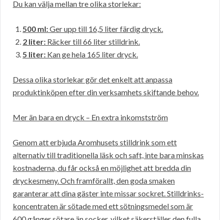
Du kan välja mellan tre olika storlekar:
500 ml:
Ger upp till 16,5 liter färdig dryck.
2 liter:
Räcker till 66 liter stilldrink.
5 liter:
Kan ge hela 165 liter dryck.
Dessa olika storlekar gör det enkelt att anpassa
produktinköpen efter din verksamhets skiftande behov.
Mer än bara en dryck – En extra inkomstström
Genom att erbjuda Aromhusets stilldrink som ett
alternativ till traditionella läsk och saft, inte bara minskas
kostnaderna, du får också en möjlighet att bredda din
dryckesmeny. Och framförallt, den goda smaken
garanterar att dina gäster inte missar sockret. Stilldrinks-
koncentraten är sötade med ett sötningsmedel som är
600 gånger sötare än socker, vilket säkerställer den fulla