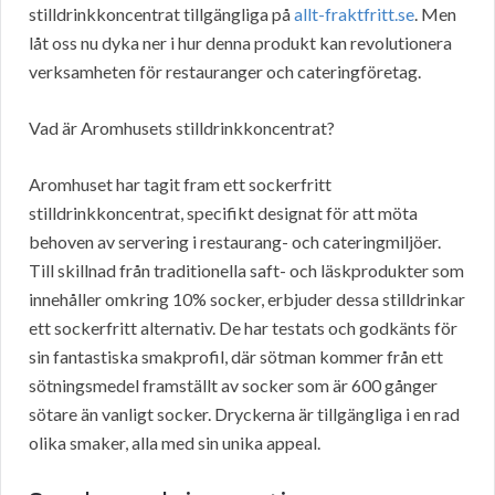
stilldrinkkoncentrat tillgängliga på
allt-fraktfritt.se
. Men
låt oss nu dyka ner i hur denna produkt kan revolutionera
verksamheten för restauranger och cateringföretag.
Vad är Aromhusets stilldrinkkoncentrat?
Aromhuset har tagit fram ett sockerfritt
stilldrinkkoncentrat, specifikt designat för att möta
behoven av servering i restaurang- och cateringmiljöer.
Till skillnad från traditionella saft- och läskprodukter som
innehåller omkring 10% socker, erbjuder dessa stilldrinkar
ett sockerfritt alternativ. De har testats och godkänts för
sin fantastiska smakprofil, där sötman kommer från ett
sötningsmedel framställt av socker som är 600 gånger
sötare än vanligt socker. Dryckerna är tillgängliga i en rad
olika smaker, alla med sin unika appeal.