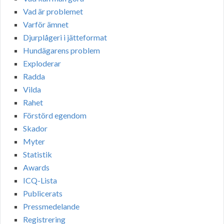
Vad är problemet
Varför ämnet
Djurplågeri i jätteformat
Hundägarens problem
Exploderar
Radda
Vilda
Rahet
Förstörd egendom
Skador
Myter
Statistik
Awards
ICQ-Lista
Publicerats
Pressmedelande
Registrering