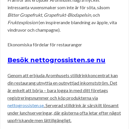
intressanta vuxensmaker som inte är för söta, såsom
Bitter Grapefrukt
,
Grapefrukt-Blodapelsin
, och
Fruktexplosion
(en inspirerande blandning av äpple, vita
vindruvor och champagne).
Ekonomiska fördelar för restauranger
Besök nettogrossisten.se nu
Genom att erbjuda Aromhusets stilldrinkkoncentrat kan
din restaurang utnyttja en outnyttjad inkomstström. Det
är enkelt att börja – bara logga in med ditt företags
registreringsnummer och köp produkterna via
nettogrossisten.se
. Serverad stilldrink är särskilt lönsamt
under lunchserveringar, där gästerna ofta letar efter något
uppfriskande men lättillgängligt.