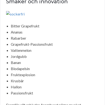
Smaker och innovation
Bitter Grapefrukt
Ananas
Rabarber
Grapefrukt-Passionsfrukt
Vattenmelon
Jordgubb
Banan
Blodapelsin
Fruktexplosion
Krusbär
Hallon
Passionsfrukt
Framför allt erbjuder Aromhuset några mycket