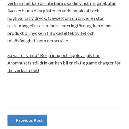
verksamhet kan du inte bara öka din vinstmarginal, utan
även erbjuda dina gäster en unikt smaksatt och
högkvalitativ dryck. Oavsett om du driver en stor
restaurang eller ett mindre cateringföretag kan denna
produkt bli nyckeln till ökad effektivitet och
miljövänlighet inom din service.
Så varför vänta? Börja idag och upplev själv hur
Aromhusets stilldrinkar kan bli en riktig game changer för
din verksamhet!
Previous Post