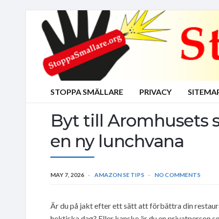
STOPPA SMÄLLARE
PRIVACY
SITEMA
Byt till Aromhusets s
en ny lunchvana
MAY 7, 2026
AMAZON SE TIPS
NO COMMENTS
Är du på jakt efter ett sätt att förbättra din restau
hektiska dag? Eller kanske är du en privatperson s