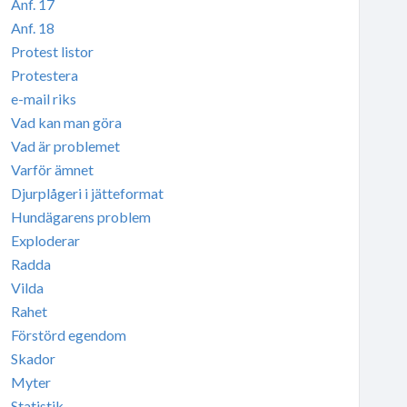
Anf. 17
Anf. 18
Protest listor
Protestera
e-mail riks
Vad kan man göra
Vad är problemet
Varför ämnet
Djurplågeri i jätteformat
Hundägarens problem
Exploderar
Radda
Vilda
Rahet
Förstörd egendom
Skador
Myter
Statistik