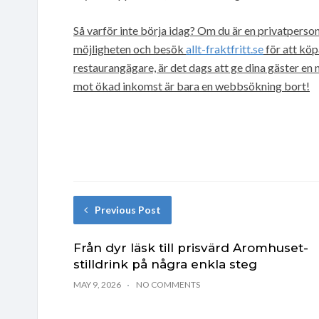
Så varför inte börja idag? Om du är en privatperso
möjligheten och besök
allt-fraktfritt.se
för att köp
restaurangägare, är det dags att ge dina gäster en 
mot ökad inkomst är bara en webbsökning bort!
Previous Post
Från dyr läsk till prisvärd Aromhuset-
stilldrink på några enkla steg
MAY 9, 2026
NO COMMENTS