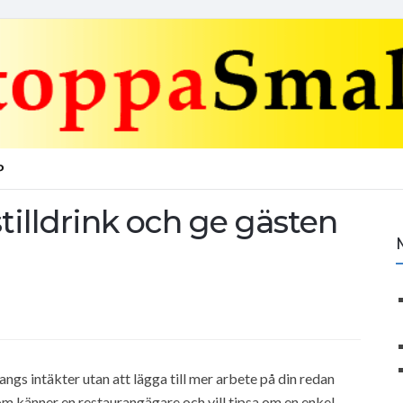
P
tilldrink och ge gästen
rangs intäkter utan att lägga till mer arbete på din redan
om känner en restaurangägare och vill tipsa om en enkel