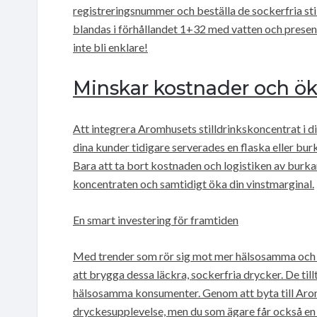
registreringsnummer och beställa de sockerfria sti
blandas i förhållandet 1+32 med vatten och present
inte bli enklare!
Minskar kostnader och ök
Att integrera Aromhusets stilldrinkskoncentrat i 
dina kunder tidigare serverades en flaska eller burk
Bara att ta bort kostnaden och logistiken av burka
koncentraten och samtidigt öka din vinstmarginal.
En smart investering för framtiden
Med trender som rör sig mot mer hälsosamma och mi
att brygga dessa läckra, sockerfria drycker. De ti
hälsosamma konsumenter. Genom att byta till Aromh
dryckesupplevelse, men du som ägare får också en 