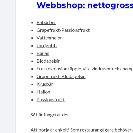
Webbshop: nettogross
Rabarber
Grapefrukt-Passionsfrukt
Vattenmelon
Jordgubb
Banan
Blodapelsin
Fruktexplosion (äpple, vita vindruvor och cham
Grapefrukt-Blodapelsin
Krusbär
Hallon
Passionsfrukt
Så här fungerar det
Att börja är enkelt! Som restaurangägare behöver 