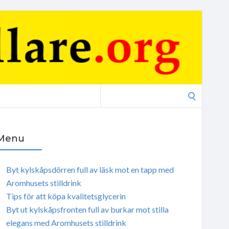
Search
for:
Menu
Byt kylskåpsdörren full av läsk mot en tapp med
Aromhusets stilldrink
Tips för att köpa kvalitetsglycerin
Byt ut kylskåpsfronten full av burkar mot stilla
elegans med Aromhusets stilldrink