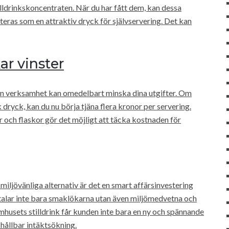
lldrinkskoncentraten. När du har fått dem, kan dessa
eras som en attraktiv dryck för självservering. Det kan
ar vinster
din verksamhet kan omedelbart minska dina utgifter. Om
 dryck, kan du nu börja tjäna flera kronor per servering.
r och flaskor gör det möjligt att täcka kostnaden för
ljövänliga alternativ är det en smart affärsinvestering
lltalar inte bara smaklökarna utan även miljömedvetna och
usets stilldrink får kunden inte bara en ny och spännande
hållbar intäktsökning.