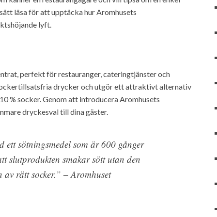
sätt läsa för att upptäcka hur Aromhusets
ktshöjande lyft.
trat, perfekt för restauranger, cateringtjänster och
kertillsatsfria drycker och utgör ett attraktivt alternativ
 till 10 % socker. Genom att introducera Aromhusets
mare dryckesval till dina gäster.
ed ett sötningsmedel som är 600 gånger
att slutprodukten smakar sött utan den
n av rätt socker.” – Aromhuset