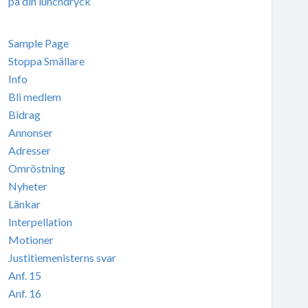
på din lunchdryck
Sample Page
Stoppa Smällare
Info
Bli medlem
Bidrag
Annonser
Adresser
Omröstning
Nyheter
Länkar
Interpellation
Motioner
Justitiemenisterns svar
Anf. 15
Anf. 16