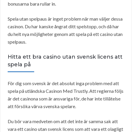
bonusarna bara rullar in.
Spela utan spelpaus är inget problem när man väljer dessa
casinon. Du har kanske ångrat ditt spelstopp, och då har
du helt nya möjligheter genom att spela på ett casino utan
spelpaus.
Hitta ett bra casino utan svensk licens att
spela på
För dig som svensk är det absolut inga problem med att
spela på utländska Casinon Med Trustly. Att reglerna följs
är det casinona som är ansvariga för, de har inte tillåtelse
att försöka värva svenska spelare.
Du bör vara medveten om att det inte är samma sak att
vara ett casino utan svensk licens som att vara ett olagligt