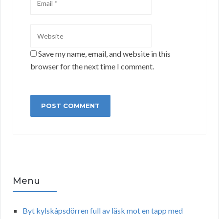
Save my name, email, and website in this
browser for the next time I comment.
Menu
Byt kylskåpsdörren full av läsk mot en tapp med