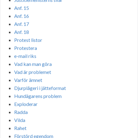
Anf. 15
Anf. 16
Anf. 17
Anf. 18
Protest listor
Protestera
e-mail riks
Vad kan man göra
Vad är problemet
Varför ämnet
Djurplågeri i jätteformat
Hundägarens problem
Exploderar
Radda
Vilda
Rahet
Förstörd egendom