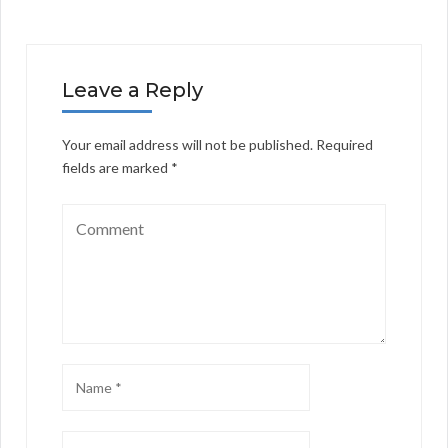
Leave a Reply
Your email address will not be published.
Required
fields are marked
*