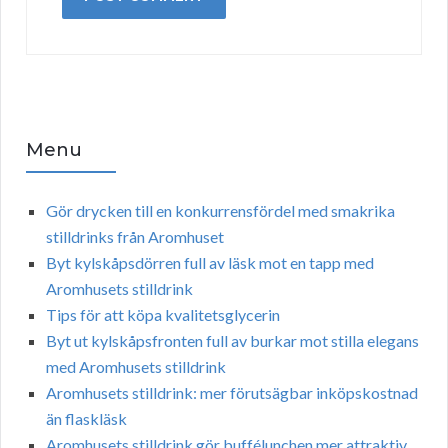
Menu
Gör drycken till en konkurrensfördel med smakrika
stilldrinks från Aromhuset
Byt kylskåpsdörren full av läsk mot en tapp med
Aromhusets stilldrink
Tips för att köpa kvalitetsglycerin
Byt ut kylskåpsfronten full av burkar mot stilla elegans
med Aromhusets stilldrink
Aromhusets stilldrink: mer förutsägbar inköpskostnad
än flaskläsk
Aromhusets stilldrink gör buffélunchen mer attraktiv