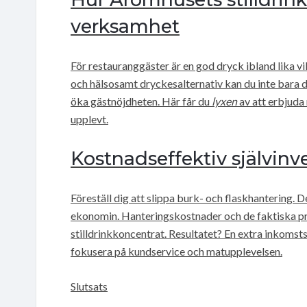
verksamhet
För restauranggäster är en god dryck ibland lika vi
och hälsosamt dryckesalternativ kan du inte bara 
öka gästnöjdheten. Här får du
lyxen
av att erbjuda 
upplevt.
Kostnadseffektiv självinv
Föreställ dig att slippa burk- och flaskhantering. D
ekonomin. Hanteringskostnader och de faktiska pro
stilldrinkkoncentrat. Resultatet? En extra inkomst
fokusera på kundservice och matupplevelsen.
Slutsats