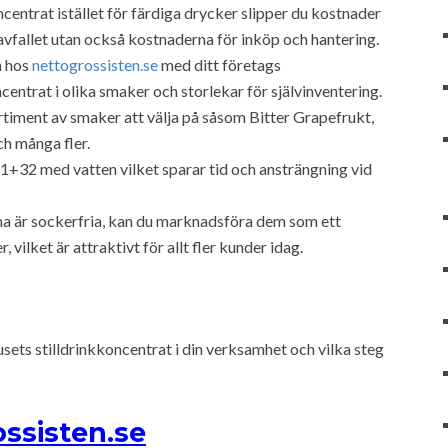
ntrat istället för färdiga drycker slipper du kostnader
avfallet utan också kostnaderna för inköp och hantering.
n hos
nettogrossisten.se
med ditt företags
entrat i olika smaker och storlekar för självinventering.
ortiment av smaker att välja på såsom Bitter Grapefrukt,
h många fler.
 1+32 med vatten vilket sparar tid och ansträngning vid
a är sockerfria, kan du marknadsföra dem som ett
 vilket är attraktivt för allt fler kunder idag.
ts stilldrinkkoncentrat i din verksamhet och vilka steg
ssisten.se