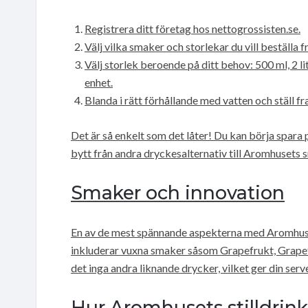
Registrera ditt företag hos nettogrossisten.se.
Välj vilka smaker och storlekar du vill beställa 
Välj storlek beroende på ditt behov: 500 ml, 2 liter
enhet.
Blanda i rätt förhållande med vatten och ställ fra
Det är så enkelt som det låter! Du kan börja spara
bytt från andra dryckesalternativ till Aromhusets 
Smaker och innovation
En av de mest spännande aspekterna med Aromhuset
inkluderar vuxna smaker såsom Grapefrukt, Grapef
det inga andra liknande drycker, vilket ger din ser
Hur Aromhusets stilldrink