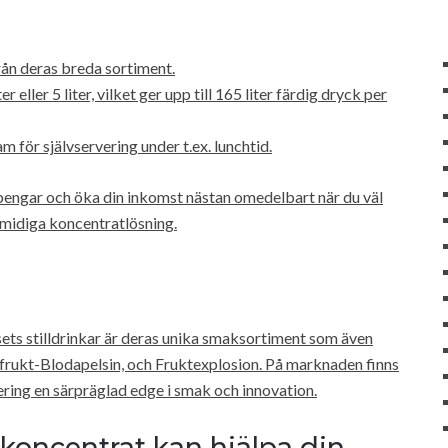
från deras breda sortiment.
 eller 5 liter, vilket ger upp till 165 liter färdig dryck per
m för självservering under t.ex. lunchtid.
 pengar och öka din inkomst nästan omedelbart när du väl
smidiga koncentratlösning.
s stilldrinkar är deras unika smaksortiment som även
rukt-Blodapelsin, och Fruktexplosion. På marknaden finns
vering en särpräglad edge i smak och innovation.
koncentrat kan hjälpa din