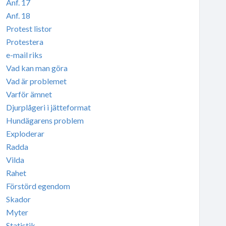
Anf. 17
Anf. 18
Protest listor
Protestera
e-mail riks
Vad kan man göra
Vad är problemet
Varför ämnet
Djurplågeri i jätteformat
Hundägarens problem
Exploderar
Radda
Vilda
Rahet
Förstörd egendom
Skador
Myter
Statistik