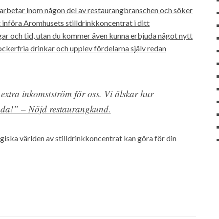
er arbetar inom någon del av restaurangbranschen och söker
tt införa Aromhusets stilldrinkkoncentrat i ditt
ar och tid, utan du kommer även kunna erbjuda något nytt
ockerfria drinkar och upplev fördelarna själv redan
 extra inkomstström för oss. Vi älskar hur
ända!” – Nöjd restaurangkund.
iska världen av stilldrinkkoncentrat kan göra för din