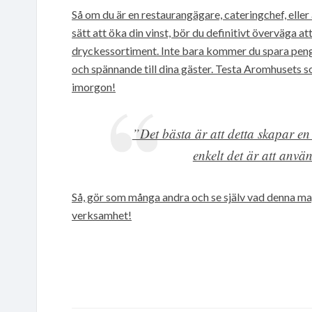
Så om du är en restaurangägare, cateringchef, ell
sätt att öka din vinst, bör du definitivt överväga a
dryckessortiment. Inte bara kommer du spara peng
och spännande till dina gäster. Testa Aromhusets s
imorgon!
”Det bästa är att detta skapar en
enkelt det är att anv
Så, gör som många andra och se själv vad denna mag
verksamhet!