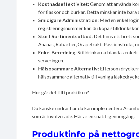
Kostnadseffektivitet:
Genom att använda konce
för flaskor och burkar. Detta minskar inte bara 
Smidigare Administration:
Med en enkel logi
registreringsnummer kan du köpa stilldrinkskonc
Stort Sortimentsutbud:
Det finns ett brett s
Ananas, Rabarber, Grapefrukt-Passionsfrukt, oc
Enkel Beredning:
Stilldrinkarna blandas enkelt
serveringen.
Hälsosammare Alternativ:
Eftersom dryckern
hälsosammare alternativ till vanliga läskedrycker,
Hur går det till i praktiken?
Du kanske undrar hur du kan implementera Aromhuse
som är involverade. Här är en snabb genomgång:
Produktinfo på nettogro