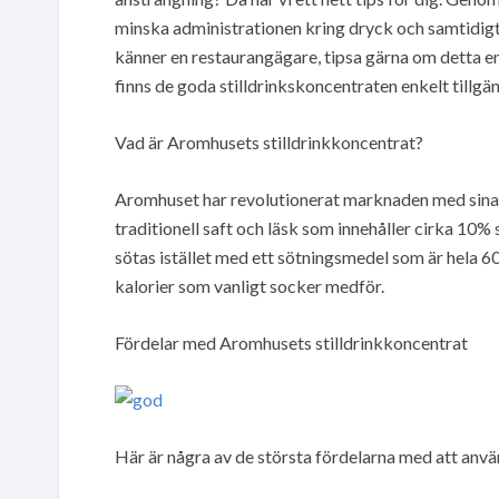
minska administrationen kring dryck och samtidig
känner en restaurangägare, tipsa gärna om detta en
finns de goda stilldrinkskoncentraten enkelt tillgäng
Vad är Aromhusets stilldrinkkoncentrat?
Aromhuset har revolutionerat marknaden med sina so
traditionell saft och läsk som innehåller cirka 10% 
sötas istället med ett sötningsmedel som är hela 6
kalorier som vanligt socker medför.
Fördelar med Aromhusets stilldrinkkoncentrat
Här är några av de största fördelarna med att anv