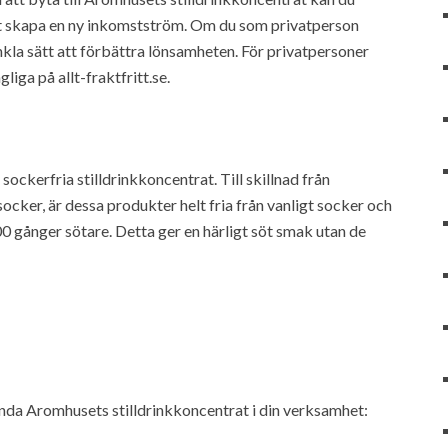
t skapa en ny inkomstström. Om du som privatperson
kla sätt att förbättra lönsamheten. För privatpersoner
liga på allt-fraktfritt.se.
ckerfria stilldrinkkoncentrat. Till skillnad från
socker, är dessa produkter helt fria från vanligt socker och
00 gånger sötare. Detta ger en härligt söt smak utan de
ända Aromhusets stilldrinkkoncentrat i din verksamhet: