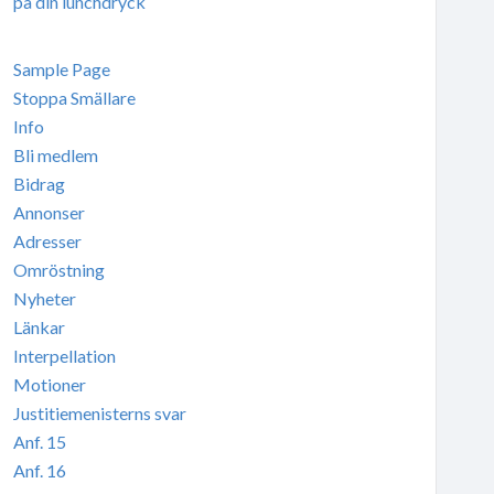
på din lunchdryck
Sample Page
Stoppa Smällare
Info
Bli medlem
Bidrag
Annonser
Adresser
Omröstning
Nyheter
Länkar
Interpellation
Motioner
Justitiemenisterns svar
Anf. 15
Anf. 16