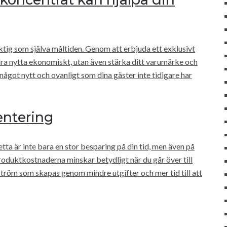
ktig som själva måltiden. Genom att erbjuda ett exklusivt
dra nytta ekonomiskt, utan även stärka ditt varumärke och
något nytt och ovanligt som dina gäster inte tidigare har
entering
etta är inte bara en stor besparing på din tid, men även på
duktkostnaderna minskar betydligt när du går över till
ström som skapas genom mindre utgifter och mer tid till att