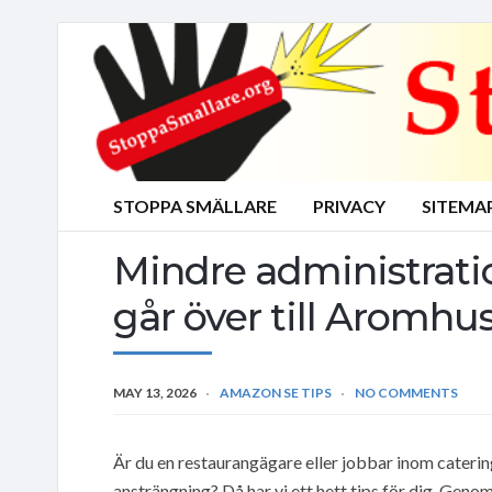
STOPPA SMÄLLARE
PRIVACY
SITEMA
Mindre administrati
går över till Aromhus
MAY 13, 2026
AMAZON SE TIPS
NO COMMENTS
Är du en restaurangägare eller jobbar inom caterin
ansträngning? Då har vi ett hett tips för dig. Geno