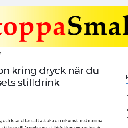
P
on kring dryck när du
ets stilldrink
g och letar efter sätt att öka din inkomst med minimal
m att byta till Aromhusets stilldrinkkoncentrat kan du