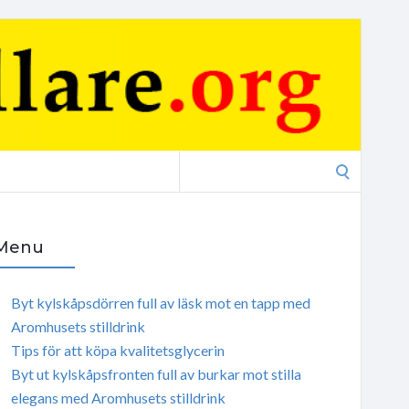
Search
for:
Menu
Byt kylskåpsdörren full av läsk mot en tapp med
Aromhusets stilldrink
Tips för att köpa kvalitetsglycerin
Byt ut kylskåpsfronten full av burkar mot stilla
elegans med Aromhusets stilldrink