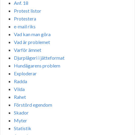
Anf. 18
Protest listor
Protestera
e-mail riks
Vad kan man göra
Vad är problemet
Varför ämnet
Djurplågeri i jätteformat
Hundägarens problem
Exploderar
Radda
Vilda
Rahet
Förstörd egendom
Skador
Myter
Statistik