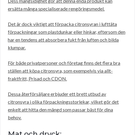
Dess mångsidighet gör att denna enda produkt kan
ersätta många specialiserade rengöringsmedel.
Det är dock viktigt att förpacka citronsyran i lufttäta
förpackningar som plastdunkar eller hinkar, eftersom den
har en tendens att absorbera fukt från luften och bilda
klumpar.
För både privatpersoner och företag finns det flera bra
ställen att köpa citronsyra, som exempelvis via allt-
fraktfritt, Prisad och CDON.
Dessa återförsäljare erbjuder ett brett utbud av
citronsyra i olika förpackningsstorlekar, vilket gör det
enkelt att hitta den mängd som passar bäst för dina
behov.
Mat och dryck: