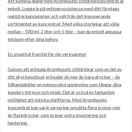
Att komma igång med Aromhusets stilldrinkkoncentrat är
enkelt. Logga in på nettogrossisten.se med ditt företags
registreringsnummer och välj från det imponerande
sortimentet av koncentrat. Med olika storlekar att välja
mellan – 500 ml, 2 liter och 5 liter – kan du enkelt anpassa
inköpen efter dina behov.
En smakfull framtid för din verksamhet
Genom att erbjuda Aromhusets stilldrinkar som en del av
ditt dryckesutbud, erbjuder du mer än bara drycker – du
tillhandahåller en minnesvärd upplevelse som fångar dina
kunders intresse och smak. Det är också en fantastisk
möjlighet att minska utgifterna. Med Aromhusets
koncentrat kan varje servering omsätta flera kronor mer
än flaskdrycker, som kräver extra investering och
hantering.