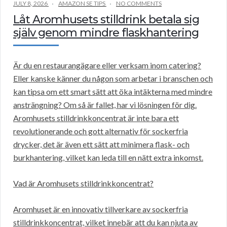
JULY 8, 2026
AMAZON SE TIPS
NO COMMENTS
Låt Aromhusets stilldrink betala sig
själv genom mindre flaskhantering
Är du en restaurangägare eller verksam inom catering?
Eller kanske känner du någon som arbetar i branschen och
kan tipsa om ett smart sätt att öka intäkterna med mindre
ansträngning? Om så är fallet, har vi lösningen för dig.
Aromhusets stilldrinkkoncentrat är inte bara ett
revolutionerande och gott alternativ för sockerfria
drycker, det är även ett sätt att minimera flask- och
burkhantering, vilket kan leda till en nätt extra inkomst.
Vad är Aromhusets stilldrinkkoncentrat?
Aromhuset är en innovativ tillverkare av sockerfria
stilldrinkkoncentrat, vilket innebär att du kan njuta av