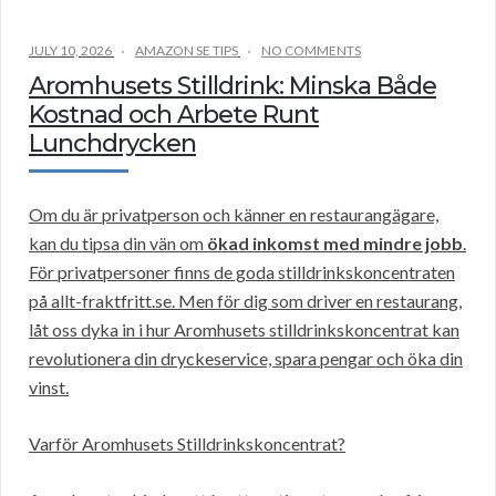
JULY 10, 2026
AMAZON SE TIPS
NO COMMENTS
Aromhusets Stilldrink: Minska Både
Kostnad och Arbete Runt
Lunchdrycken
Om du är privatperson och känner en restaurangägare,
kan du tipsa din vän om
ökad inkomst med mindre jobb
.
För privatpersoner finns de goda stilldrinkskoncentraten
på allt-fraktfritt.se. Men för dig som driver en restaurang,
låt oss dyka in i hur Aromhusets stilldrinkskoncentrat kan
revolutionera din dryckeservice, spara pengar och öka din
vinst.
Varför Aromhusets Stilldrinkskoncentrat?