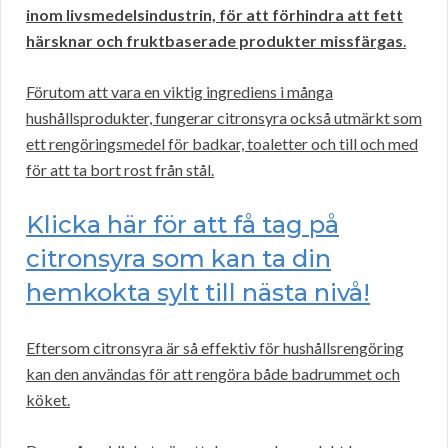
inom livsmedelsindustrin, för att förhindra att fett
härsknar och fruktbaserade produkter missfärgas
.
Förutom att vara en viktig ingrediens i många
hushållsprodukter, fungerar citronsyra också utmärkt som
ett rengöringsmedel för badkar, toaletter och till och med
för att ta bort rost från stål.
Klicka här för att få tag på
citronsyra som kan ta din
hemkokta sylt till nästa nivå!
Eftersom citronsyra är så effektiv för hushållsrengöring
kan den användas för att rengöra både badrummet och
köket.