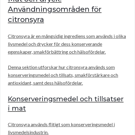
Användningsområden för
citronsyra
Citronsyra är en mångsidig ingrediens som används i olika
livsmedel och drycker för dess konserverande
egenskaper, smakförbättring och hälsofördelar.
Denna sektion utforskar hur citronsyra används som
konserveringsmedel och tillsats, smakförstärkare och
antioxidant, samt dess hälsofördelar.
Konserveringsmedel och tillsatser
i mat
Citronsyra används flitigt som konserveringsmedel i
livsmedelsindustrin.