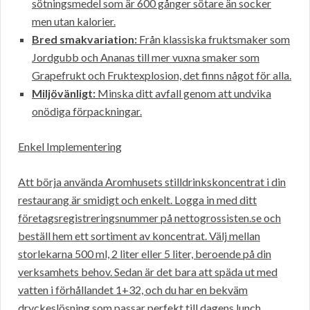
sötningsmedel som är 600 gånger sötare än socker
men utan kalorier.
Bred smakvariation:
Från klassiska fruktsmaker som
Jordgubb och Ananas till mer vuxna smaker som
Grapefrukt och Fruktexplosion, det finns något för alla.
Miljövänligt:
Minska ditt avfall genom att undvika
onödiga förpackningar.
Enkel Implementering
Att börja använda Aromhusets stilldrinkskoncentrat i din
restaurang är smidigt och enkelt. Logga in med ditt
företagsregistreringsnummer på nettogrossisten.se och
beställ hem ett sortiment av koncentrat. Välj mellan
storlekarna 500 ml, 2 liter eller 5 liter, beroende på din
verksamhets behov. Sedan är det bara att späda ut med
vatten i förhållandet 1+32, och du har en bekväm
dryckeslösning som passar perfekt till dagens lunch.