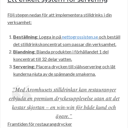
Följ stegen nedan för att implementera stilldrinks i din
verksamhet:
Beställning:
Logga in på
nettogrossisten.se
och beställ
det stilldrinkskoncentrat som passar din verksamhet.
Blandning:
Blanda produkten i förhållandet 1 del
koncentrat till 32 delar vatten.
Servering:
Placera drycken till självservering och låt
kunderna njuta av de spännande smakerna.
”Med Aromhusets stilldrinkar kan restauranger
erbjuda en premium dryckesupplevelse utan att det
kostar skjortan – en win-win för både kund och
ägare.”
Framtiden för restaurangdrycker