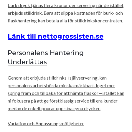
burk dryck tjänas flera kronor per servering när de istället
erbjuds stilldrink. Bara att slippa kostnaden för burk- och
flaskhantering kan betala alla för stilldrinkskoncentraten.
Länk till nettogrossisten.se
Personalens Hantering
Underlättas
Genom att erbjuda stilldrinks i självservering, kan
personalens arbetsbörda minska märkbart. Inget mer
spring fram och tillbaka för att hämta flaskor—istället kan
ni fokusera på att ge förstklassig service till era kunder
medan de enkelt pourar upp sina egna drycker.
Variation och Anpassningsmöjligheter