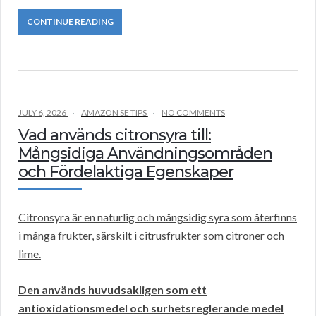
CONTINUE READING
JULY 6, 2026
AMAZON SE TIPS
NO COMMENTS
Vad används citronsyra till:
Mångsidiga Användningsområden
och Fördelaktiga Egenskaper
Citronsyra är en naturlig och mångsidig syra som återfinns
i många frukter, särskilt i citrusfrukter som citroner och
lime.
Den används huvudsakligen som ett
antioxidationsmedel och surhetsreglerande medel