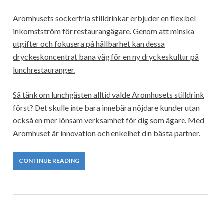
Aromhusets sockerfria stilldrinkar erbjuder en flexibel
inkomstström för restaurangägare. Genom att minska
utgifter och fokusera på hållbarhet kan dessa
dryckeskoncentrat bana väg för en ny dryckeskultur på
lunchrestauranger.
Så tänk om lunchgästen alltid valde Aromhusets stilldrink
först? Det skulle inte bara innebära nöjdare kunder utan
också en mer lönsam verksamhet för dig som ägare. Med
Aromhuset är innovation och enkelhet din bästa partner.
CONTINUE READING