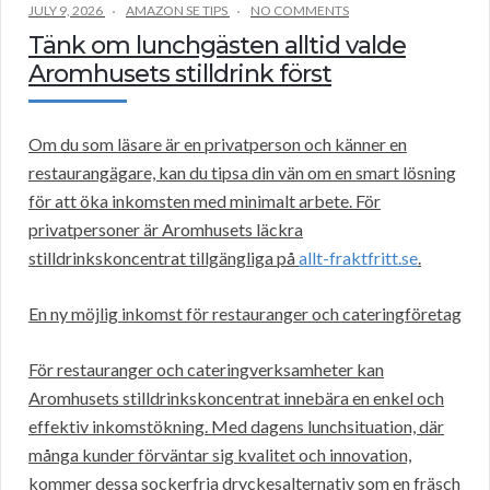
JULY 9, 2026
AMAZON SE TIPS
NO COMMENTS
Tänk om lunchgästen alltid valde
Aromhusets stilldrink först
Om du som läsare är en privatperson och känner en
restaurangägare, kan du tipsa din vän om en smart lösning
för att öka inkomsten med minimalt arbete. För
privatpersoner är Aromhusets läckra
stilldrinkskoncentrat tillgängliga på
allt-fraktfritt.se
.
En ny möjlig inkomst för restauranger och cateringföretag
För restauranger och cateringverksamheter kan
Aromhusets stilldrinkskoncentrat innebära en enkel och
effektiv inkomstökning. Med dagens lunchsituation, där
många kunder förväntar sig kvalitet och innovation,
kommer dessa sockerfria dryckesalternativ som en fräsch