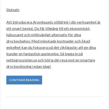
Slutsats
Att introducera Aromhusets stilldrink i din verksamhet är
ett smart beslut. Du får tillgång till ett ekonomiskt,
hälsosamt och miljövänligt alternativ för dina
dryckesbehov. Med minskade kostnader och ökad
enkelhet kan du fokusera på det viktigaste: att ge dina
kunder en fantastisk upplevelse. Så logga in på
nettogrossisten.se och börja din resa mot en smartare
dryckeslösning redan idag!
CONTINUE READING