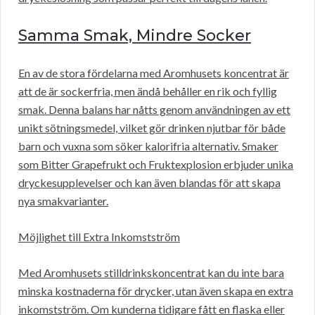
Samma Smak, Mindre Socker
En av de stora fördelarna med Aromhusets koncentrat är
att de är sockerfria, men ändå behåller en rik och fyllig
smak. Denna balans har nåtts genom användningen av ett
unikt sötningsmedel, vilket gör drinken njutbar för både
barn och vuxna som söker kalorifria alternativ. Smaker
som Bitter Grapefrukt och Fruktexplosion erbjuder unika
dryckesupplevelser och kan även blandas för att skapa
nya smakvarianter.
Möjlighet till Extra Inkomstström
Med Aromhusets stilldrinkskoncentrat kan du inte bara
minska kostnaderna för drycker, utan även skapa en extra
inkomstström. Om kunderna tidigare fått en flaska eller