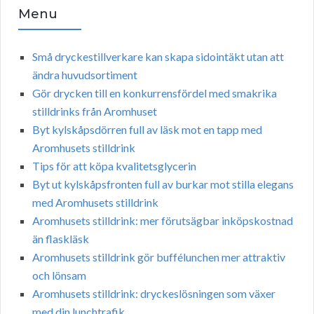
Menu
Små dryckestillverkare kan skapa sidointäkt utan att
ändra huvudsortiment
Gör drycken till en konkurrensfördel med smakrika
stilldrinks från Aromhuset
Byt kylskåpsdörren full av läsk mot en tapp med
Aromhusets stilldrink
Tips för att köpa kvalitetsglycerin
Byt ut kylskåpsfronten full av burkar mot stilla elegans
med Aromhusets stilldrink
Aromhusets stilldrink: mer förutsägbar inköpskostnad
än flaskläsk
Aromhusets stilldrink gör buffélunchen mer attraktiv
och lönsam
Aromhusets stilldrink: dryckeslösningen som växer
med din lunchtrafik