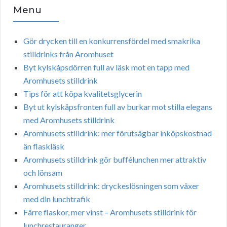
Menu
Gör drycken till en konkurrensfördel med smakrika
stilldrinks från Aromhuset
Byt kylskåpsdörren full av läsk mot en tapp med
Aromhusets stilldrink
Tips för att köpa kvalitetsglycerin
Byt ut kylskåpsfronten full av burkar mot stilla elegans
med Aromhusets stilldrink
Aromhusets stilldrink: mer förutsägbar inköpskostnad
än flaskläsk
Aromhusets stilldrink gör buffélunchen mer attraktiv
och lönsam
Aromhusets stilldrink: dryckeslösningen som växer
med din lunchtrafik
Färre flaskor, mer vinst – Aromhusets stilldrink för
lunchrestauranger