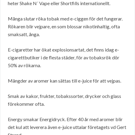
heter Shake N´ Vape eller Shortfills internationellt.
Många slutar röka tobak med e-ciggen för det fungerar.
Rökaren blir vejpare, en som blossar nikotinhaltig, ofta
smaksatt, ånga.
E-cigaretter har ökat explosionsartat, det finns idag e-
cigarettbutiker i de flesta städer, för av tobaksrök dör
50% av rökarna.
Mängder av aromer kan sättas till e-juice för att vejpas.
Smak av kakor, frukter, tobakssorter, drycker och glass
förekommer ofta.
Energy smakar Energidryck. Efter 40 år med aromer blir
det kul att leverera även e-juice uttalar företagets vd Gert
Strand.