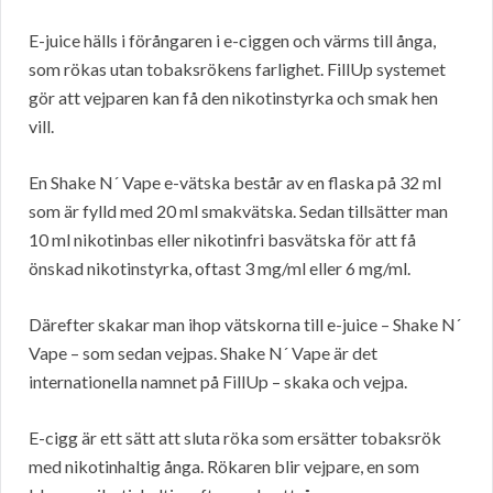
E-juice hälls i förångaren i e-ciggen och värms till ånga,
som rökas utan tobaksrökens farlighet. FillUp systemet
gör att vejparen kan få den nikotinstyrka och smak hen
vill.
En Shake N´ Vape e-vätska består av en flaska på 32 ml
som är fylld med 20 ml smakvätska. Sedan tillsätter man
10 ml nikotinbas eller nikotinfri basvätska för att få
önskad nikotinstyrka, oftast 3 mg/ml eller 6 mg/ml.
Därefter skakar man ihop vätskorna till e-juice – Shake N´
Vape – som sedan vejpas. Shake N´ Vape är det
internationella namnet på FillUp – skaka och vejpa.
E-cigg är ett sätt att sluta röka som ersätter tobaksrök
med nikotinhaltig ånga. Rökaren blir vejpare, en som