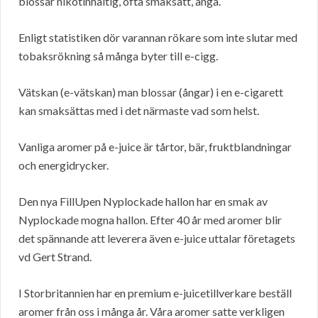
blossar nikotinhaltig, ofta smaksatt, ånga.
Enligt statistiken dör varannan rökare som inte slutar med
tobaksrökning så många byter till e-cigg.
Vätskan (e-vätskan) man blossar (ångar) i en e-cigarett
kan smaksättas med i det närmaste vad som helst.
Vanliga aromer på e-juice är tårtor, bär, fruktblandningar
och energidrycker.
Den nya FillUpen Nyplockade hallon har en smak av
Nyplockade mogna hallon. Efter 40 år med aromer blir
det spännande att leverera även e-juice uttalar företagets
vd Gert Strand.
I Storbritannien har en premium e-juicetillverkare beställ
aromer från oss i många år. Våra aromer satte verkligen