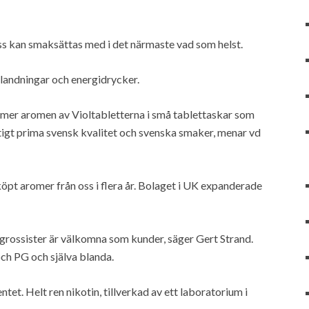
oss kan smaksättas med i det närmaste vad som helst.
tblandningar och energidrycker.
ömer aromen av Violtabletterna i små tablettaskar som
igt prima svensk kvalitet och svenska smaker, menar vd
köpt aromer från oss i flera år. Bolaget i UK expanderade
h grossister är välkomna som kunder, säger Gert Strand.
ch PG och själva blanda.
tet. Helt ren nikotin, tillverkad av ett laboratorium i