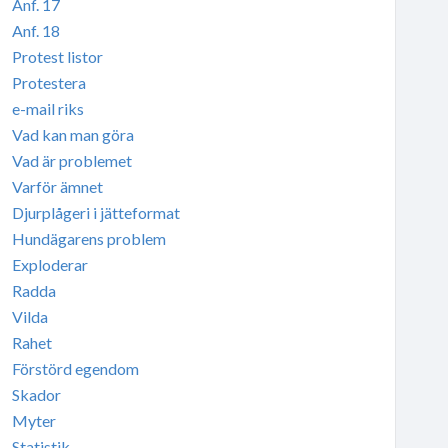
Anf. 17
Anf. 18
Protest listor
Protestera
e-mail riks
Vad kan man göra
Vad är problemet
Varför ämnet
Djurplågeri i jätteformat
Hundägarens problem
Exploderar
Radda
Vilda
Rahet
Förstörd egendom
Skador
Myter
Statistik