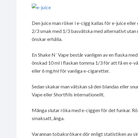
Den juice man röker i e-cigg kallas för e-juice ell
2/3 smak med 1/3 basvätska med alternativt utan n
önskar erhålla.
En Shake N´ Vape består vanligen av en flaska med 
önskad 10 ml i flaskan tomma 1/3 för att få en e-v
eller 6 mg/ml för vanliga e-cigaretter.
Sedan skakar man vätskan så den blandas eller snu
Vape eller Shortfills internationellt.
Många slutar röka med e-ciggen för det funkar. Rök
smaksatt, ånga.
Varannan tobaksrökare dör enligt statistiken av s