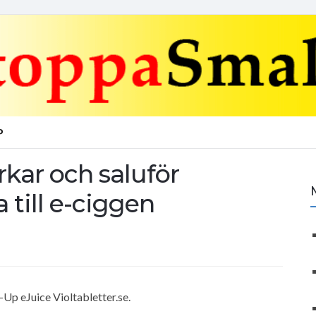
P
verkar och saluför
 till e-ciggen
-Up eJuice Violtabletter.se.