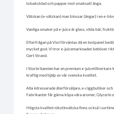
tobaksblad och papper mot smaksatt ånga.
Vätskan (e-vätskan) man blossar (ångar) i en e-bl
Vanliga smaker på e-juice är glass, vilda bär, fruk
Efterfrågan på Viol förväntas då en testpanel bed
mycket god. Vi tror e-juicemarknaden behöver rikt
Gert Strand.
I Storbritannien har en premium e-juicetillverkare 
kraftig med hjälp av vår svenska kvalitet.
Alla intresserade återförsäljare, e-ciggbutiker oc
Fabrikanter får gärna köpa våra aromer, Glycerin o
Högsta kvalitet nikotinvätska finns också i sortimen