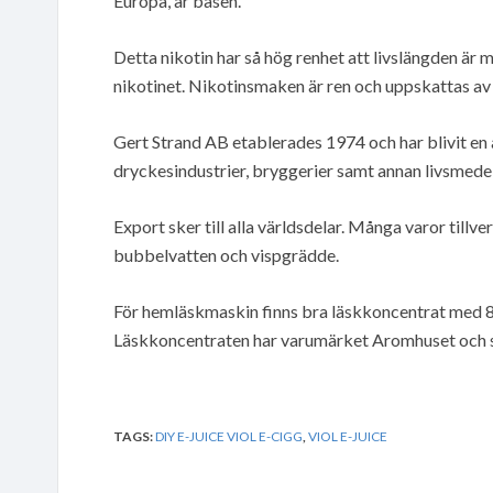
Europa, är basen.
Detta nikotin har så hög renhet att livslängden är 
nikotinet. Nikotinsmaken är ren och uppskattas av 
Gert Strand AB etablerades 1974 och har blivit en 
dryckesindustrier, bryggerier samt annan livsmede
Export sker till alla världsdelar. Många varor till
bubbelvatten och vispgrädde.
För hemläskmaskin finns bra läskkoncentrat med 8
Läskkoncentraten har varumärket Aromhuset och sälja
TAGS:
DIY E-JUICE VIOL E-CIGG
,
VIOL E-JUICE