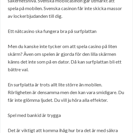
säkerhetsnivå. Svenska mobilcasinon går utmärkt att
spela på mobilen. Svenska casinon får inte skicka massor
av lockerbjudanden till dig.
Ett nätcasino ska fungera bra på surfplattan
Men du kanske inte tycker om att spela casino på liten
skärm? Även om spelen är gjorda för den lilla skärmen
känns det inte som på en dator. Då kan surfplattan bli ett
bättre val.
En surfplatta är trots allt lite större än mobilen.
Rörligheten är densamma men den kan vara smidigare. Du
får inte glömma ljudet. Du vill ju höra alla effekter.
Spel med bankid är trygga
Det är viktigt att komma ihåg hur bra det är med säkra