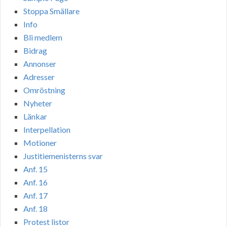
Stoppa Smällare
Info
Bli medlem
Bidrag
Annonser
Adresser
Omröstning
Nyheter
Länkar
Interpellation
Motioner
Justitiemenisterns svar
Anf. 15
Anf. 16
Anf. 17
Anf. 18
Protest listor