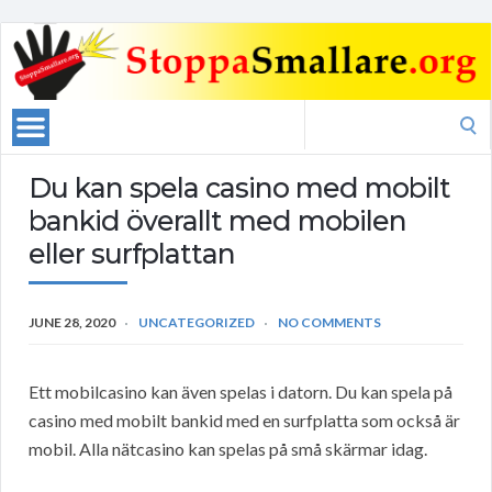
Search
for:
Du kan spela casino med mobilt
bankid överallt med mobilen
eller surfplattan
JUNE 28, 2020
UNCATEGORIZED
NO COMMENTS
Ett mobilcasino kan även spelas i datorn. Du kan spela på
casino med mobilt bankid med en surfplatta som också är
mobil. Alla nätcasino kan spelas på små skärmar idag.