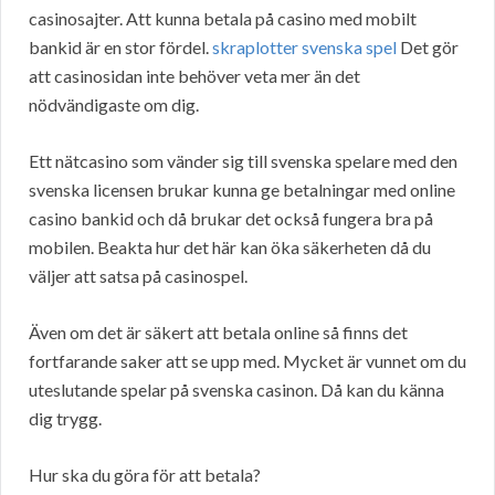
casinosajter. Att kunna betala på casino med mobilt
bankid är en stor fördel.
skraplotter svenska spel
Det gör
att casinosidan inte behöver veta mer än det
nödvändigaste om dig.
Ett nätcasino som vänder sig till svenska spelare med den
svenska licensen brukar kunna ge betalningar med online
casino bankid och då brukar det också fungera bra på
mobilen. Beakta hur det här kan öka säkerheten då du
väljer att satsa på casinospel.
Även om det är säkert att betala online så finns det
fortfarande saker att se upp med. Mycket är vunnet om du
uteslutande spelar på svenska casinon. Då kan du känna
dig trygg.
Hur ska du göra för att betala?