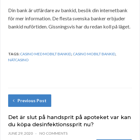
Din bank är utfärdare av bankid, besök din internetbank
för mer information. De flesta svenska banker erbjuder
bankid nuförtiden. Gissningsvis har du redan koll på läget.
TAGS:
CASINO MED MOBILT BANKID
,
CASINO MOBILT BANKID
,
NÄTCASINO
Previous Post
Det är slut på handsprit på apoteket var kan
du köpa desinfektionssprit nu?
JUNE 29, 2020
NO COMMENTS