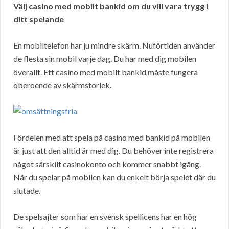
Välj casino med mobilt bankid om du vill vara trygg i
ditt spelande
En mobiltelefon har ju mindre skärm. Nuförtiden använder
de flesta sin mobil varje dag. Du har med dig mobilen
överallt. Ett casino med mobilt bankid måste fungera
oberoende av skärmstorlek.
Fördelen med att spela på casino med bankid på mobilen
är just att den alltid är med dig. Du behöver inte registrera
något särskilt casinokonto och kommer snabbt igång.
När du spelar på mobilen kan du enkelt börja spelet där du
slutade.
De spelsajter som har en svensk spellicens har en hög