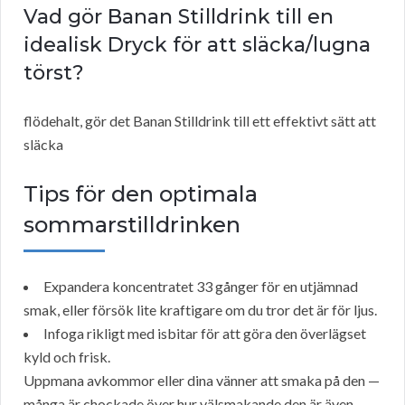
Vad gör Banan Stilldrink till en
idealisk Dryck för att släcka/lugna
törst?
flödehalt, gör det Banan Stilldrink till ett effektivt sätt att
släcka
Tips för den optimala
sommarstilldrinken
Expandera koncentratet 33 gånger för en utjämnad
smak, eller försök lite kraftigare om du tror det är för ljus.
Infoga rikligt med isbitar för att göra den överlägset
kyld och frisk.
Uppmana avkommor eller dina vänner att smaka på den —
många är chockade över hur välsmakande den är även