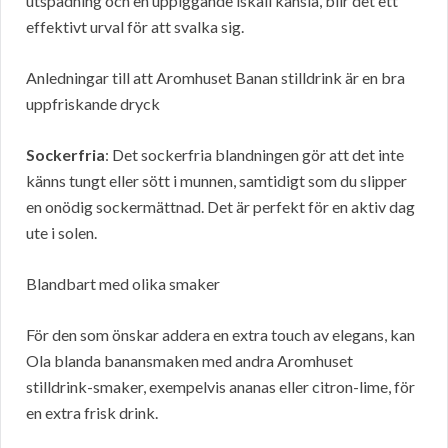
utspädning och en uppiggande iskall känsla, blir det ett
effektivt urval för att svalka sig.
Anledningar till att Aromhuset Banan stilldrink är en bra
uppfriskande dryck
Sockerfria
: Det sockerfria blandningen gör att det inte
känns tungt eller sött i munnen, samtidigt som du slipper
en onödig sockermättnad. Det är perfekt för en aktiv dag
ute i solen.
Blandbart med olika smaker
För den som önskar addera en extra touch av elegans, kan
Ola blanda banansmaken med andra Aromhuset
stilldrink-smaker, exempelvis ananas eller citron-lime, för
en extra frisk drink.