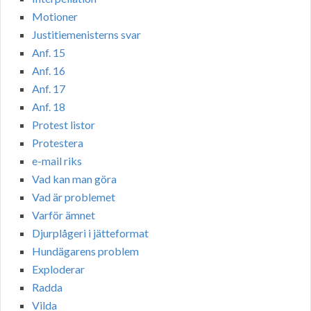
Motioner
Justitiemenisterns svar
Anf. 15
Anf. 16
Anf. 17
Anf. 18
Protest listor
Protestera
e-mail riks
Vad kan man göra
Vad är problemet
Varför ämnet
Djurplågeri i jätteformat
Hundägarens problem
Exploderar
Radda
Vilda