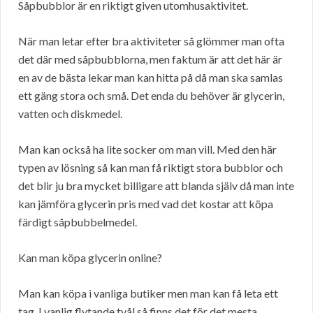
Såpbubblor är en riktigt given utomhusaktivitet.
När man letar efter bra aktiviteter så glömmer man ofta
det där med såpbubblorna, men faktum är att det här är
en av de bästa lekar man kan hitta på då man ska samlas
ett gäng stora och små. Det enda du behöver är glycerin,
vatten och diskmedel.
Man kan också ha lite socker om man vill. Med den här
typen av lösning så kan man få riktigt stora bubblor och
det blir ju bra mycket billigare att blanda själv då man inte
kan jämföra glycerin pris med vad det kostar att köpa
färdigt såpbubbelmedel.
Kan man köpa glycerin online?
Man kan köpa i vanliga butiker men man kan få leta ett
tag. I vanlig flytande tvål så finns det för det mesta