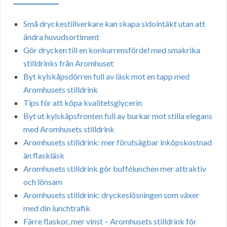
Små dryckestillverkare kan skapa sidointäkt utan att
ändra huvudsortiment
Gör drycken till en konkurrensfördel med smakrika
stilldrinks från Aromhuset
Byt kylskåpsdörren full av läsk mot en tapp med
Aromhusets stilldrink
Tips för att köpa kvalitetsglycerin
Byt ut kylskåpsfronten full av burkar mot stilla elegans
med Aromhusets stilldrink
Aromhusets stilldrink: mer förutsägbar inköpskostnad
än flaskläsk
Aromhusets stilldrink gör buffélunchen mer attraktiv
och lönsam
Aromhusets stilldrink: dryckeslösningen som växer
med din lunchtrafik
Färre flaskor, mer vinst – Aromhusets stilldrink för