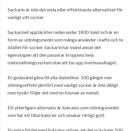
Sackarin är inte det enda eller effektivaste alternativet för
vanligt vitt socker
Sackarinet upptäcktes redan under 1800-talet och är en
form av sötningsmedel som många använder i kaffe och te
istället för socker. Sackarin har bland annat det
egenskapen att den passerar kroppens hela
matsmältningssystem utan att tas upp överhuvudtaget.
En gudasänd gåva till alla diabetiker. 500 gånger mer
sötningseffekt jämfört med vanligt socker är inte dåligt
men tyvärr följer det med en bismak av metall.
Ett ytterligare alternativ är Sukralos som sötningsmedel
som har ett fåtal kalorier och smakar riktigt gott.
En extra fördel med Sukralos utöver att det också ger 500