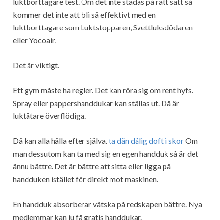
luktborttagare test. Om det inte städas på rätt sätt så
kommer det inte att bli så effektivt med en
luktborttagare som Luktstopparen, Svettluksdödaren
eller Yocoair.
Det är viktigt.
Ett gym måste ha regler. Det kan röra sig om rent hyfs.
Spray eller pappershanddukar kan ställas ut. Då är
luktätare överflödiga.
Då kan alla hålla efter själva.
ta dän dålig doft i skor
Om
man dessutom kan ta med sig en egen handduk så är det
ännu bättre. Det är bättre att sitta eller ligga på
handduken istället för direkt mot maskinen.
En handduk absorberar vätska på redskapen bättre. Nya
medlemmar kan ju få gratis handdukar.