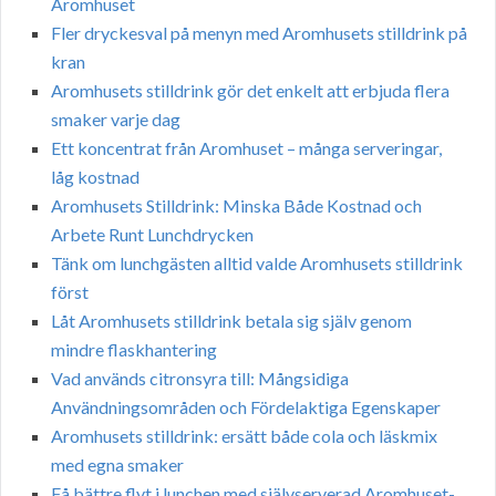
Aromhuset
Fler dryckesval på menyn med Aromhusets stilldrink på
kran
Aromhusets stilldrink gör det enkelt att erbjuda flera
smaker varje dag
Ett koncentrat från Aromhuset – många serveringar,
låg kostnad
Aromhusets Stilldrink: Minska Både Kostnad och
Arbete Runt Lunchdrycken
Tänk om lunchgästen alltid valde Aromhusets stilldrink
först
Låt Aromhusets stilldrink betala sig själv genom
mindre flaskhantering
Vad används citronsyra till: Mångsidiga
Användningsområden och Fördelaktiga Egenskaper
Aromhusets stilldrink: ersätt både cola och läskmix
med egna smaker
Få bättre flyt i lunchen med självserverad Aromhuset-