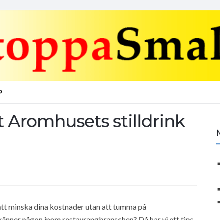
P
 Aromhusets stilldrink
 att minska dina kostnader utan att tumma på
änner någon inom restaurangbranschen? Då har vi ett tips