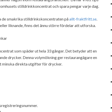
omhusets stilldrinkkoncentrat och spara pengar varje dag.
ka de smakrika stilldrinkskoncentraten på
allt-fraktfritt.se
.
er liknande, finns det ännu större fördelar att utforska.
inkar
ncentrat som späder ut hela 33 gånger. Det betyder att en
äskande drycker. Denna volymökning ger restaurangägare en
t minska direkta utgifter för drycker.
sregistreringsnummer.
.