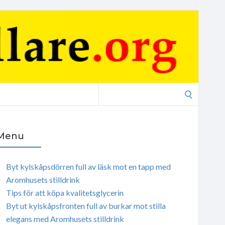
Search
for:
Menu
Byt kylskåpsdörren full av läsk mot en tapp med
Aromhusets stilldrink
Tips för att köpa kvalitetsglycerin
Byt ut kylskåpsfronten full av burkar mot stilla
elegans med Aromhusets stilldrink