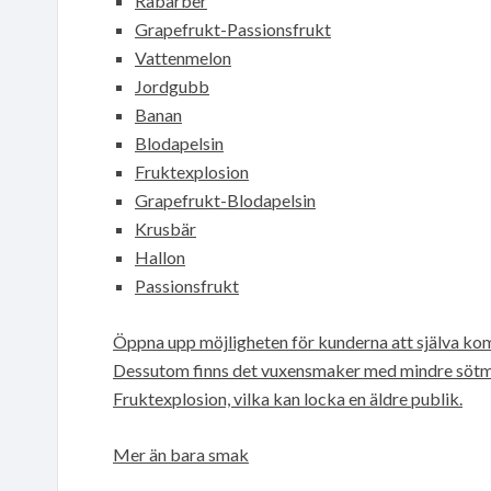
Rabarber
Grapefrukt-Passionsfrukt
Vattenmelon
Jordgubb
Banan
Blodapelsin
Fruktexplosion
Grapefrukt-Blodapelsin
Krusbär
Hallon
Passionsfrukt
Öppna upp möjligheten för kunderna att själva kom
Dessutom finns det vuxensmaker med mindre sötm
Fruktexplosion, vilka kan locka en äldre publik.
Mer än bara smak