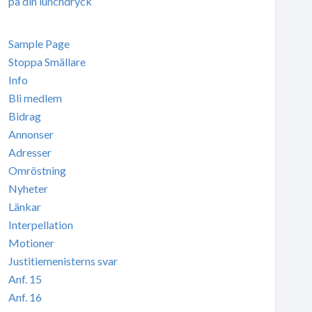
på din lunchdryck
Sample Page
Stoppa Smällare
Info
Bli medlem
Bidrag
Annonser
Adresser
Omröstning
Nyheter
Länkar
Interpellation
Motioner
Justitiemenisterns svar
Anf. 15
Anf. 16