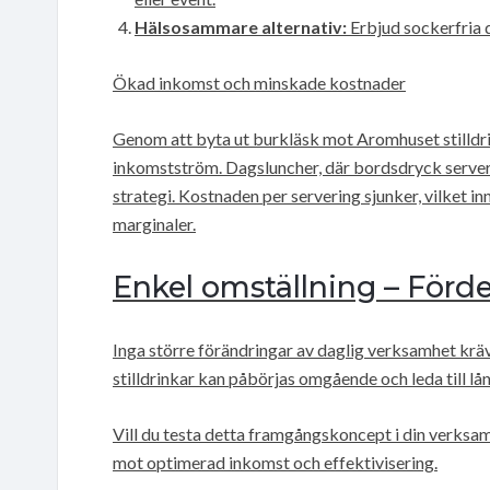
Hälsosammare alternativ:
Erbjud sockerfria 
Ökad inkomst och minskade kostnader
Genom att byta ut burkläsk mot Aromhuset stilldrin
inkomstström. Dagsluncher, där bordsdryck servera
strategi. Kostnaden per servering sjunker, vilket in
marginaler.
Enkel omställning – Förde
Inga större förändringar av daglig verksamhet krävs
stilldrinkar kan påbörjas omgående och leda till lå
Vill du testa detta framgångskoncept i din verksa
mot optimerad inkomst och effektivisering.