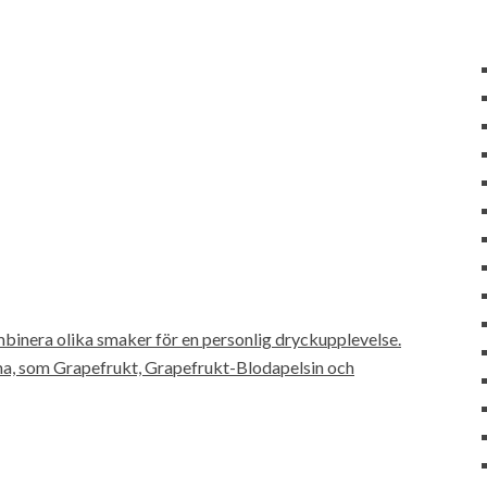
binera olika smaker för en personlig dryckupplevelse.
a, som Grapefrukt, Grapefrukt-Blodapelsin och