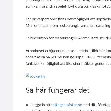
som kan förändra spelet: Byt dyra burkläsk mot Ar
För privatpersoner finns det möjlighet att upptäc
Men om du är inom restaurangbranschen, catering ell
En revolution för restauranger: Aromhusets stilldr
Aromhuset erbjuder unika sockerfria stilldrinksko
enda flaska på 500 ml kan ge upp till 16,5 liter l
fantastisk möjlighet att öka sina intäkter genom at
Så här fungerar det
Logga in på
nettogrossisten.se
med ditt företag
Köp Aromhusets sockerfria stilldrinkkoncentrat