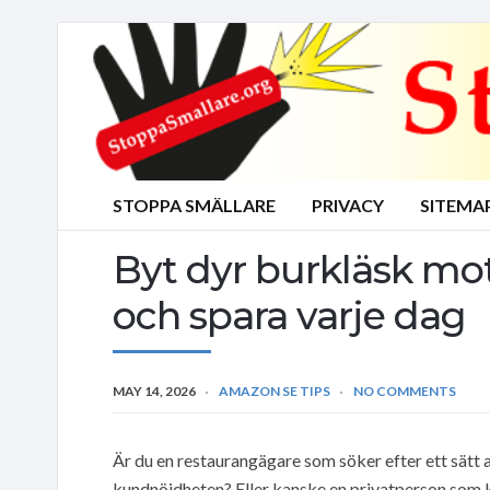
STOPPA SMÄLLARE
PRIVACY
SITEMA
Byt dyr burkläsk mot
och spara varje dag
MAY 14, 2026
AMAZON SE TIPS
NO COMMENTS
Är du en restaurangägare som söker efter ett sätt
kundnöjdheten? Eller kanske en privatperson som k