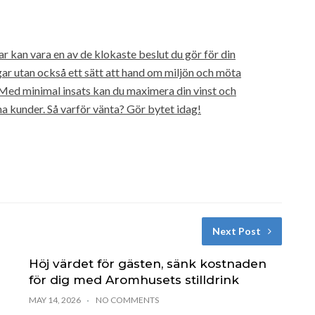
ar kan vara en av de klokaste beslut du gör för din
gar utan också ett sätt att hand om miljön och möta
ed minimal insats kan du maximera din vinst och
a kunder. Så varför vänta? Gör bytet idag!
Next Post
Höj värdet för gästen, sänk kostnaden
för dig med Aromhusets stilldrink
MAY 14, 2026
NO COMMENTS