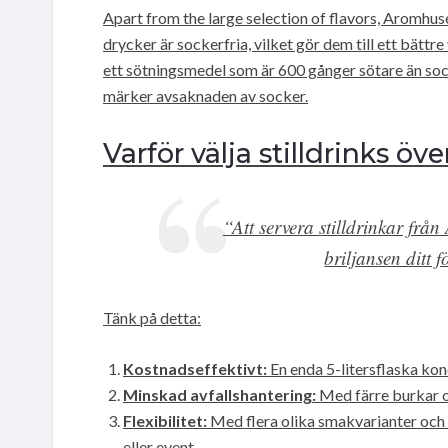
Apart from the large selection of flavors, Aromhus
drycker är sockerfria, vilket gör dem till ett bätt
ett sötningsmedel som är 600 gånger sötare än socke
märker avsaknaden av socker.
Varför välja stilldrinks öve
“Att servera stilldrinkar fr
briljansen ditt f
Tänk på detta:
Kostnadseffektivt:
En enda 5-litersflaska konc
Minskad avfallshantering:
Med färre burkar o
Flexibilitet:
Med flera olika smakvarianter och
eller event.