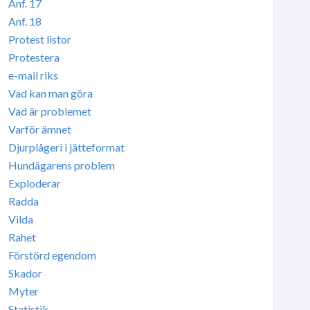
Anf. 17
Anf. 18
Protest listor
Protestera
e-mail riks
Vad kan man göra
Vad är problemet
Varför ämnet
Djurplågeri i jätteformat
Hundägarens problem
Exploderar
Radda
Vilda
Rahet
Förstörd egendom
Skador
Myter
Statistik