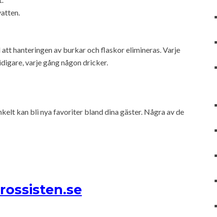
atten.
att hanteringen av burkar och flaskor elimineras. Varje
tidigare, varje gång någon dricker.
lt kan bli nya favoriter bland dina gäster. Några av de
rossisten.se