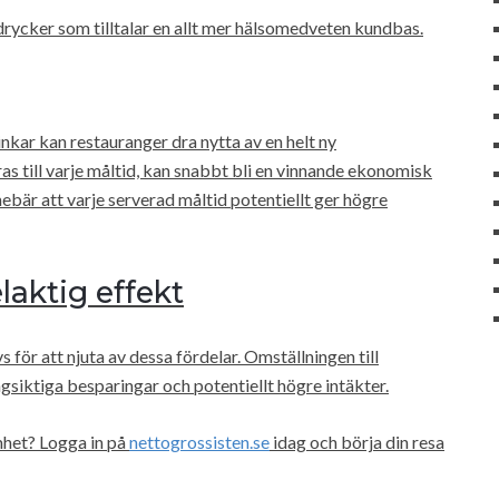
drycker som tilltalar en allt mer hälsomedveten kundbas.
kar kan restauranger dra nytta av en helt ny
s till varje måltid, kan snabbt bli en vinnande ekonomisk
nebär att varje serverad måltid potentiellt ger högre
laktig effekt
 för att njuta av dessa fördelar. Omställningen till
ngsiktiga besparingar och potentiellt högre intäkter.
mhet? Logga in på
nettogrossisten.se
idag och börja din resa