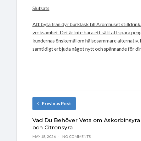
Slutsats
Att byta från dyr burkläsk till Aromhuset stilldrink
verksamhet. Det är inte bara ett sätt att spara pen
kundernas önskemål om hälsosammare alternativ. M
samtidigt erbjuda något nytt och spännande för din
Previous Post
Vad Du Behöver Veta om Askorbinsyra
och Citronsyra
MAY 18, 2026
NO COMMENTS