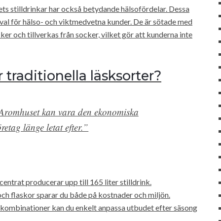
ets stilldrinkar har också betydande hälsofördelar. Dessa
re val för hälso- och viktmedvetna kunder. De är sötade med
r och tillverkas från socker, vilket gör att kunderna inte
r traditionella läsksorter?
ån Aromhuset kan vara den ekonomiska
öretag länge letat efter.”
entrat producerar upp till 165 liter stilldrink.
ch flaskor sparar du både på kostnader och miljön.
 kombinationer kan du enkelt anpassa utbudet efter säsong