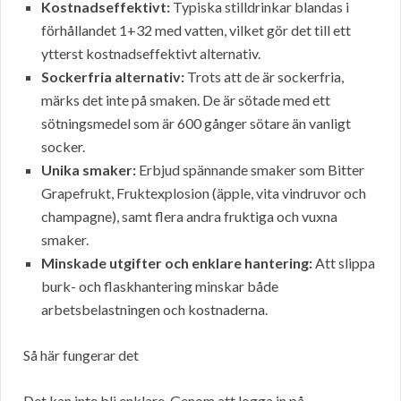
Kostnadseffektivt:
Typiska stilldrinkar blandas i
förhållandet 1+32 med vatten, vilket gör det till ett
ytterst kostnadseffektivt alternativ.
Sockerfria alternativ:
Trots att de är sockerfria,
märks det inte på smaken. De är sötade med ett
sötningsmedel som är 600 gånger sötare än vanligt
socker.
Unika smaker:
Erbjud spännande smaker som Bitter
Grapefrukt, Fruktexplosion (äpple, vita vindruvor och
champagne), samt flera andra fruktiga och vuxna
smaker.
Minskade utgifter och enklare hantering:
Att slippa
burk- och flaskhantering minskar både
arbetsbelastningen och kostnaderna.
Så här fungerar det
Det kan inte bli enklare. Genom att logga in på