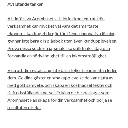
Avslutande tankar
Att införliva Aromhusets stilldrinkkoncentrat i din
verksamhet kan mycket väl vara det smartaste
ekonomiska draget du gör i år. Denna innovativa lösning
gynnar inte bara din plånbok utan även kundupplevelsen.
Prova dessa sockerfria, smakrika stilldrinks idag och
förvandla en nödvändighet till en inkomstmöjlighet.
Visa att din restaurang inte bara följer trender utan leder
dem. Ge dina gäster en smakupplevelse de kan njuta av
med gott samvete, och skapa en kostnadseffektiv och
tillfredsställande matsal. Erkänn de besparingar som
Aromhuset kan skapa för din verksamhet och börja se
resultaten direkt.