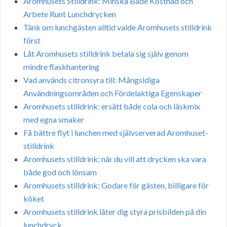
Aromhusets Stilldrink: Minska Både Kostnad och
Arbete Runt Lunchdrycken
Tänk om lunchgästen alltid valde Aromhusets stilldrink
först
Låt Aromhusets stilldrink betala sig själv genom
mindre flaskhantering
Vad används citronsyra till: Mångsidiga
Användningsområden och Fördelaktiga Egenskaper
Aromhusets stilldrink: ersätt både cola och läskmix
med egna smaker
Få bättre flyt i lunchen med självserverad Aromhuset-
stilldrink
Aromhusets stilldrink: när du vill att drycken ska vara
både god och lönsam
Aromhusets stilldrink: Godare för gästen, billigare för
köket
Aromhusets stilldrink låter dig styra prisbilden på din
lunchdryck