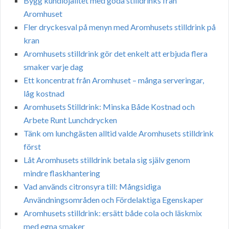
Bygg kundlojalitet med goda stilldrinks från
Aromhuset
Fler dryckesval på menyn med Aromhusets stilldrink på
kran
Aromhusets stilldrink gör det enkelt att erbjuda flera
smaker varje dag
Ett koncentrat från Aromhuset – många serveringar,
låg kostnad
Aromhusets Stilldrink: Minska Både Kostnad och
Arbete Runt Lunchdrycken
Tänk om lunchgästen alltid valde Aromhusets stilldrink
först
Låt Aromhusets stilldrink betala sig själv genom
mindre flaskhantering
Vad används citronsyra till: Mångsidiga
Användningsområden och Fördelaktiga Egenskaper
Aromhusets stilldrink: ersätt både cola och läskmix
med egna smaker