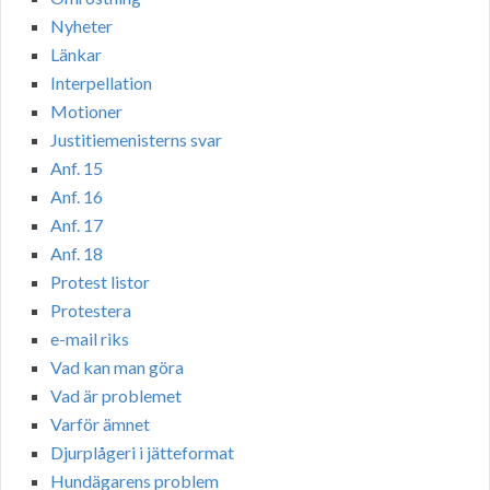
Nyheter
Länkar
Interpellation
Motioner
Justitiemenisterns svar
Anf. 15
Anf. 16
Anf. 17
Anf. 18
Protest listor
Protestera
e-mail riks
Vad kan man göra
Vad är problemet
Varför ämnet
Djurplågeri i jätteformat
Hundägarens problem