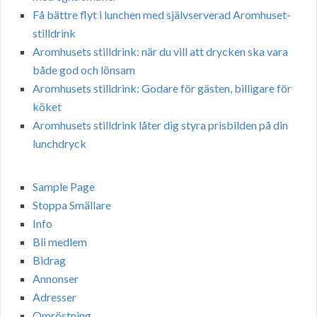
Få bättre flyt i lunchen med självserverad Aromhuset-
stilldrink
Aromhusets stilldrink: när du vill att drycken ska vara
både god och lönsam
Aromhusets stilldrink: Godare för gästen, billigare för
köket
Aromhusets stilldrink låter dig styra prisbilden på din
lunchdryck
Sample Page
Stoppa Smällare
Info
Bli medlem
Bidrag
Annonser
Adresser
Omröstning