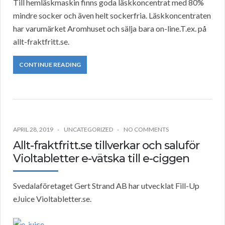
Till hemläskmaskin finns goda läskkoncentrat med 80%
mindre socker och även helt sockerfria. Läskkoncentraten
har varumärket Aromhuset och sälja bara on-line.T.ex. på
allt-fraktfritt.se.
CONTINUE READING
APRIL 28, 2019
UNCATEGORIZED
NO COMMENTS
Allt-fraktfritt.se tillverkar och saluför
Violtabletter e-vätska till e-ciggen
Svedalaföretaget Gert Strand AB har utvecklat Fill-Up
eJuice Violtabletter.se.