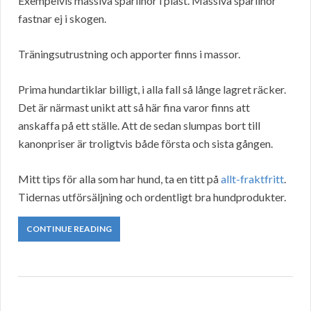
Exempelvis massiva spårlinor i plast. Massiva spårlinor
fastnar ej i skogen.
Träningsutrustning och apporter finns i massor.
Prima hundartiklar billigt, i alla fall så långe lagret räcker.
Det är närmast unikt att så här fina varor finns att
anskaffa på ett ställe. Att de sedan slumpas bort till
kanonpriser är troligtvis både första och sista gången.
Mitt tips för alla som har hund, ta en titt på
allt-fraktfritt
.
Tidernas utförsäljning och ordentligt bra hundprodukter.
CONTINUE READING