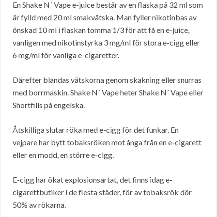
En Shake N´ Vape e-juice består av en flaska på 32 ml som
är fylld med 20 ml smakvätska. Man fyller nikotinbas av
önskad 10 ml i flaskan tomma 1/3 för att få en e-juice,
vanligen med nikotinstyrka 3 mg/ml för stora e-cigg eller
6 mg/ml för vanliga e-cigaretter.
Därefter blandas vätskorna genom skakning eller snurras
med borrmaskin. Shake N´ Vape heter Shake N´ Vape eller
Shortfills på engelska.
Åtskilliga slutar röka med e-cigg för det funkar. En
vejpare har bytt tobaksröken mot ånga från en e-cigarett
eller en modd, en större e-cigg.
E-cigg har ökat explosionsartat, det finns idag e-
cigarettbutiker i de flesta städer, för av tobaksrök dör
50% av rökarna.