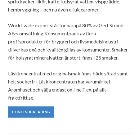
spritdrycker, likör, kaffe, kolsyrat vatten, vispgrädde,
hembryggning – och nu även e-juicearomer.
World-wide export står för närapå 80% av Gert Strand
AB:s omsättning Konsumentpack av flera
proffsprodukter för bryggeri och livsmedelsindustri
tillverkas oxå och kvalitén gillas av konsumenter. Smaker
för kolsyrat mineralvatten är stort, finns i 25 smaker.
Läskkoncentrat med originalsmak finns både sötad samt
helt sockerfri. Läskkoncentraten har varumärket
Aromhuset och sälja endast on-line.T.ex. på allt-
fraktfritt.se.
CONTINUE READING