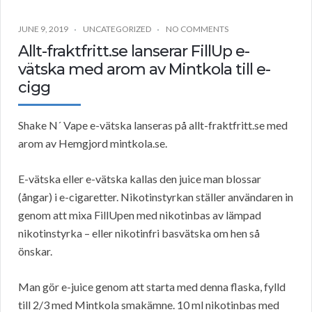
JUNE 9, 2019
UNCATEGORIZED
NO COMMENTS
Allt-fraktfritt.se lanserar FillUp e-
vätska med arom av Mintkola till e-
cigg
Shake N´ Vape e-vätska lanseras på allt-fraktfritt.se med
arom av Hemgjord mintkola.se.
E-vätska eller e-vätska kallas den juice man blossar
(ångar) i e-cigaretter. Nikotinstyrkan ställer användaren in
genom att mixa FillUpen med nikotinbas av lämpad
nikotinstyrka – eller nikotinfri basvätska om hen så
önskar.
Man gör e-juice genom att starta med denna flaska, fylld
till 2/3 med Mintkola smakämne. 10 ml nikotinbas med