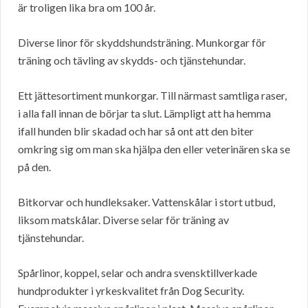
är troligen lika bra om 100 år.
Diverse linor för skyddshundsträning. Munkorgar för
träning och tävling av skydds- och tjänstehundar.
Ett jättesortiment munkorgar. Till närmast samtliga raser,
i alla fall innan de börjar ta slut. Lämpligt att ha hemma
ifall hunden blir skadad och har så ont att den biter
omkring sig om man ska hjälpa den eller veterinären ska se
på den.
Bitkorvar och hundleksaker. Vattenskålar i stort utbud,
liksom matskålar. Diverse selar för träning av
tjänstehundar.
Spårlinor, koppel, selar och andra svensktillverkade
hundprodukter i yrkeskvalitet från Dog Security.