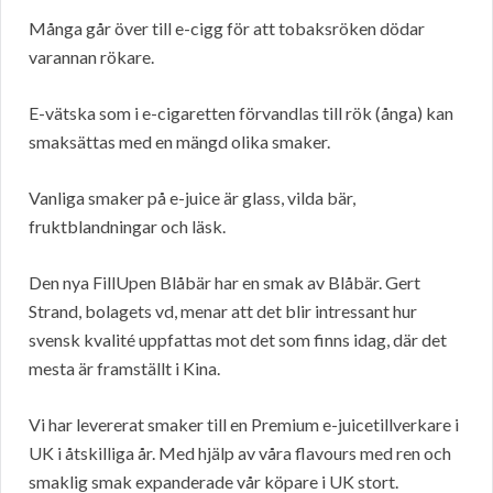
Många går över till e-cigg för att tobaksröken dödar
varannan rökare.
E-vätska som i e-cigaretten förvandlas till rök (ånga) kan
smaksättas med en mängd olika smaker.
Vanliga smaker på e-juice är glass, vilda bär,
fruktblandningar och läsk.
Den nya FillUpen Blåbär har en smak av Blåbär. Gert
Strand, bolagets vd, menar att det blir intressant hur
svensk kvalité uppfattas mot det som finns idag, där det
mesta är framställt i Kina.
Vi har levererat smaker till en Premium e-juicetillverkare i
UK i åtskilliga år. Med hjälp av våra flavours med ren och
smaklig smak expanderade vår köpare i UK stort.