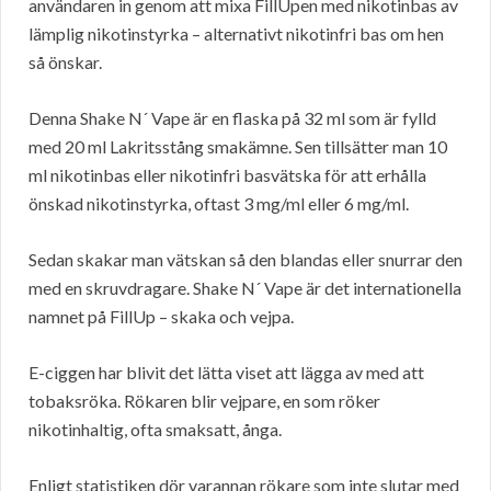
användaren in genom att mixa FillUpen med nikotinbas av
lämplig nikotinstyrka – alternativt nikotinfri bas om hen
så önskar.
Denna Shake N´ Vape är en flaska på 32 ml som är fylld
med 20 ml Lakritsstång smakämne. Sen tillsätter man 10
ml nikotinbas eller nikotinfri basvätska för att erhålla
önskad nikotinstyrka, oftast 3 mg/ml eller 6 mg/ml.
Sedan skakar man vätskan så den blandas eller snurrar den
med en skruvdragare. Shake N´ Vape är det internationella
namnet på FillUp – skaka och vejpa.
E-ciggen har blivit det lätta viset att lägga av med att
tobaksröka. Rökaren blir vejpare, en som röker
nikotinhaltig, ofta smaksatt, ånga.
Enligt statistiken dör varannan rökare som inte slutar med