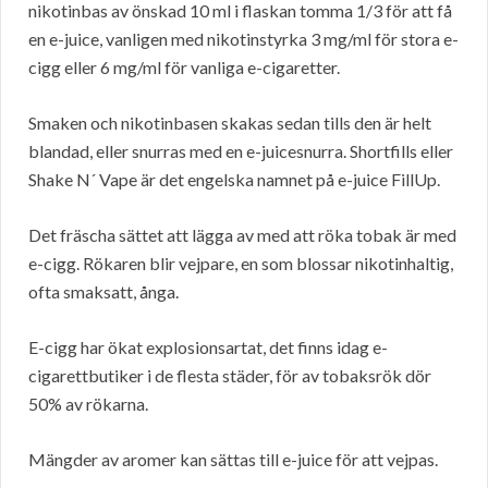
nikotinbas av önskad 10 ml i flaskan tomma 1/3 för att få
en e-juice, vanligen med nikotinstyrka 3 mg/ml för stora e-
cigg eller 6 mg/ml för vanliga e-cigaretter.
Smaken och nikotinbasen skakas sedan tills den är helt
blandad, eller snurras med en e-juicesnurra. Shortfills eller
Shake N´ Vape är det engelska namnet på e-juice FillUp.
Det fräscha sättet att lägga av med att röka tobak är med
e-cigg. Rökaren blir vejpare, en som blossar nikotinhaltig,
ofta smaksatt, ånga.
E-cigg har ökat explosionsartat, det finns idag e-
cigarettbutiker i de flesta städer, för av tobaksrök dör
50% av rökarna.
Mängder av aromer kan sättas till e-juice för att vejpas.