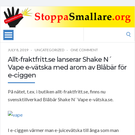
Search
for:
JULY 8, 2019
UNCATEGORIZED
ONE COMMENT
Allt-fraktfritt.se lanserar Shake N´
Vape e-vätska med arom av Blåbär för
e-ciggen
På nätet, t.ex. i butiken allt-fraktfritt.se, finns nu
svensktillverkad Blåbär Shake N´ Vape e-vätska.se.
I e-ciggen värmer man e-juicevätska till ånga som man