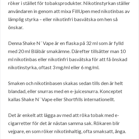
röker i stället för tobaksprodukter. Nikotinstyrkan ställer
användaren in genom att mixa FillUpen med nikotinbas av
lämplig styrka – eller nikotinfri basvätska om hen så
önskar.
Denna Shake N´ Vape är en flaska på 32 ml som är fylld
med 20 ml Blåbär smakämne. Därefter tillsätter man 10
ml nikotinbas eller nikotinfri basvätska för att få önskad
nikotinstyrka, oftast 3 mg/ml eller 6 mg/ml.
Smaken och nikotinbasen skakas sedan tills den är helt
blandad, eller snurras med en e-juicesnurra. Konceptet
kallas Shake N´ Vape eller Shortfills internationellt.
Det är enkelt att lägga av med att röka tobak med e-
cigarretter för det är nästan samma sak. Rökaren blir
vejpare, en som röker nikotinhaltig, ofta smaksatt, ånga.