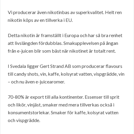
Vi producerar även nikotinbas av superkvalitet. Helt ren
nikotin köps av en tillverka i EU.
Detta nikotin är framställt i Europa och har så bra renhet
att livslängden fördubblas. Smakupplevelsen på ångan
från e-juicen blir som bäst när nikotinet är totalt rent.
I Svedala ligger Gert Strand AB som producerar flavours
till candy shots, vin, kaffe, kolsyrat vatten, vispgrädde, vin
– och nu även e-juicearomer.
70-80% är export till alla kontinenter. Essenser till sprit
och likör, vinjäst, smaker med mera tillverkas också i
konsumentstorlekar. Smaker för kaffe, kolsyrat vatten
och vispgrädde.