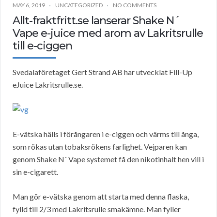
MAY 6, 2019
UNCATEGORIZED
NO COMMENTS
Allt-fraktfritt.se lanserar Shake N´
Vape e-juice med arom av Lakritsrulle
till e-ciggen
Svedalaföretaget Gert Strand AB har utvecklat Fill-Up
eJuice Lakritsrulle.se.
E-vätska hälls i förångaren i e-ciggen och värms till ånga,
som rökas utan tobaksrökens farlighet. Vejparen kan
genom Shake N´ Vape systemet få den nikotinhalt hen vill i
sin e-cigarett.
Man gör e-vätska genom att starta med denna flaska,
fylld till 2/3 med Lakritsrulle smakämne. Man fyller